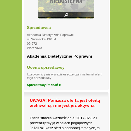
Sprzedawca
Akademia Dietetycznie Poprawni
ul. Sarmacka 19/154
02-972
Warszawa
Akademia Dietetycznie Poprawni
Ocena sprzedawcy
Użytkownicy nie wyrazili jeszcze opini na temat ofert
tego sprzedawcy.
Sprzedawcy Poznań »
UWAGA! Poniższa oferta jest ofertą
archiwalną i nie jest już aktywna.
Oferta straciła ważność dnia: 2017-02-12 i
prezentujemy ją w celach poglądowych.
Jeżeli szukasz ofert o podobnej tematyce, to