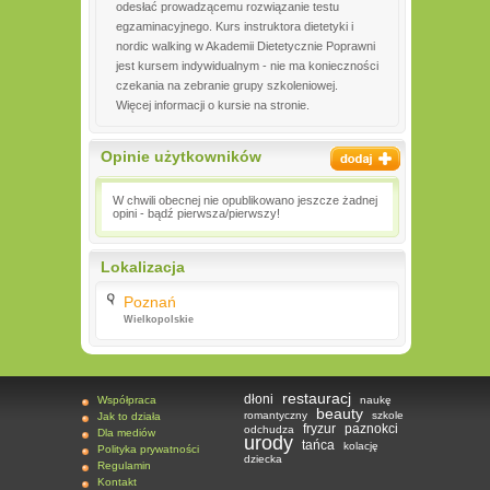
odesłać prowadzącemu rozwiązanie testu
egzaminacyjnego. Kurs instruktora dietetyki i
nordic walking w Akademii Dietetycznie Poprawni
jest kursem indywidualnym - nie ma konieczności
czekania na zebranie grupy szkoleniowej.
Więcej informacji o kursie na stronie.
Opinie użytkowników
W chwili obecnej nie opublikowano jeszcze żadnej
opini - bądź pierwsza/pierwszy!
Lokalizacja
Poznań
Wielkopolskie
restauracj
dłoni
Współpraca
naukę
beauty
romantyczny
szkole
Jak to działa
fryzur
paznokci
odchudza
Dla mediów
urody
tańca
kolację
Polityka prywatności
dziecka
Regulamin
Kontakt