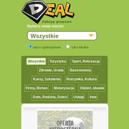
Zakupy grupowe
Wybierz swoje miasto:
Wszystkie
także ogólnopolskie
tylko lokalne
Wszystkie
Turystyka
Sport, Rekreacja
Zdrowie, Uroda
Gastronomia
Kursy, Szkolenia
Rozrywka, Kultura
Firmy, Biznes
Motoryzacja
Odzież, obuwie
Dom, Rodzina, Dzieci
Usługi
Inne