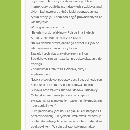
prywatnych firm czy u indywidualnego klienta.
Instruktorzy posiadający taką wiedzę zdobytą pod
okiem fachowców są dużo lepiej postrzegani na
rynku pracy, jak i podczas zajęć prowadzonych na
własną rękę.
W programie kursu m. in.:
Historia Nordic Walking w Polsce i na świecie
Aspekty zdrowotne marszu z kijami
Nauka doboru profesjonalnego sprzętu i kijów do
intensywności marszu czy biegu
Zasady i technika prawidłowego treningu
Specjalistyczne wskazania i przeciwwskazania do
treningu
Zagadnienia z zakresu żywienia, diety i
suplementacji
Nauka prawidłowej postawy ciała i pozycji ćwiczeń
Kręgosłup i jego ruchy (jego budowa i funkcje)
Budowa oraz zakres ruchów stawów i miednicy
Metodyka nauczania (omówienie zagadnień
związanych z planowaniem zajęć i umiejętnościami
nauczania innych)
Kurs podzielony jest na 4 części (3 edukacyjne i 1
egzaminacyjna). Co tydzień użytkownik otrzymuje
dostęp do kolejnych tematów w postaci materiałów
edukacyjnych. W celu zaliczenia kursu należy