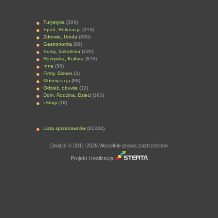
Turystyka
(309)
Sport, Rekreacja
(313)
Zdrowie, Uroda
(850)
Gastronomia
(88)
Kursy, Szkolenia
(130)
Rozrywka, Kultura
(976)
Inne
(90)
Firmy, Biznes
(3)
Motoryzacja
(69)
Odzież, obuwie
(12)
Dom, Rodzina, Dzieci
(363)
Usługi
(16)
Lista sprzedawców
(81332)
Deal.pl © 2011-2026 Wszelkie prawa zastrzeżone
Projekt i realizacja: