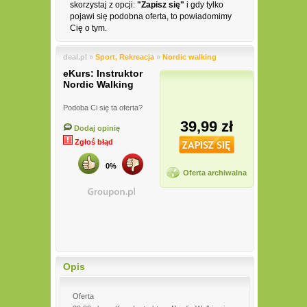
skorzystaj z opcji:
"Zapisz się"
i gdy tylko
pojawi się podobna oferta, to powiadomimy
Cię o tym.
deal.pl »
Sport, Rekreacja
»
Nordic walking
eKurs: Instruktor
Nordic Walking
Podoba Ci się ta oferta?
39,99 zł
Dodaj opinię
Zgłoś błąd
0%
Oferta archiwalna
Opis
Oferta