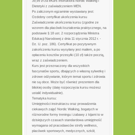
39,99 zł za eKurs Instruktora Nordic Walking i
Dietetyki z zaświadczeniem MEN.
Po zaliczonym egzaminie wystawiany jest:
Ozdobny certyfikat ukończenia kursu
Zaświadczenie ukończenia kursu (zgodne ze
wzorem dla placówki kształcenia praktycznego, na
podstawie § 18 ust. 2 rozporządzenia Ministra
Edukacji Narodowej z dnia 11 stycznia 2012 r. -
Dz. U. poz. 186). Certyfikat po pozytywnym
zakończeniu kursu wysyłany jest mailem, a po
opłaceniu kosztów przesyłki (10 zł) także pocztą,
wraz z zaświadczeniem.
Kurs jest przeznaczony dla wszystkich
fascynatów sportu, dbających o własną sylwetkę i
zdrowe odżywianie, którym temat sportu i zdrowia
nie są obce. Może być również prezentem dla
bliskiej osoby (datę rozpoczęcia kursu możesz
ustalić indywidualnie).
Tematyka kursu:
Umiejętności instruktarzu oraz prowadzenia
ciekawych zajęć Nordic Walking, bogatych w
różnorodne formy treningu i zabawy z kijami to w
dzisiejszych czasach standardowa umiejętność
wymagana od pracodawców strefy wellness,
placówek sportowych, medycznych, szkół,