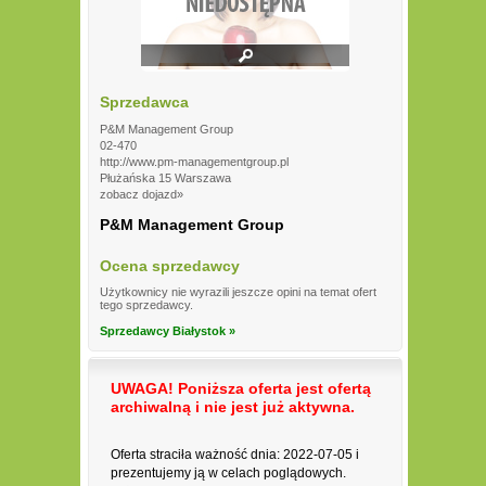
Sprzedawca
P&M Management Group
02-470
http://www.pm-managementgroup.pl
Płużańska 15 Warszawa
zobacz dojazd»
P&M Management Group
Ocena sprzedawcy
Użytkownicy nie wyrazili jeszcze opini na temat ofert
tego sprzedawcy.
Sprzedawcy Białystok »
UWAGA! Poniższa oferta jest ofertą
archiwalną i nie jest już aktywna.
Oferta straciła ważność dnia: 2022-07-05 i
prezentujemy ją w celach poglądowych.