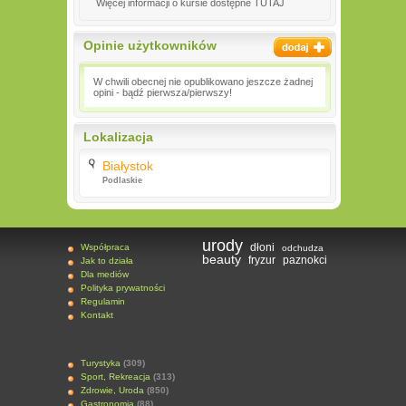
Więcej informacji o kursie dostępne TUTAJ
Opinie użytkowników
W chwili obecnej nie opublikowano jeszcze żadnej
opini - bądź pierwsza/pierwszy!
Lokalizacja
Białystok
Podlaskie
urody
dłoni
Współpraca
odchudza
beauty
fryzur
paznokci
Jak to działa
Dla mediów
Polityka prywatności
Regulamin
Kontakt
Turystyka
(309)
Sport, Rekreacja
(313)
Zdrowie, Uroda
(850)
Gastronomia
(88)