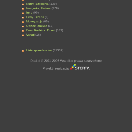
Kursy, Szkolenia
(130)
Rozrywka, Kultura
(976)
Inne
(90)
Firmy, Biznes
(3)
Motoryzacja
(69)
Odzież, obuwie
(12)
Dom, Rodzina, Dzieci
(363)
Usługi
(16)
Lista sprzedawców
(81332)
Deal.pl © 2011-2026 Wszelkie prawa zastrzeżone
Projekt i realizacja: