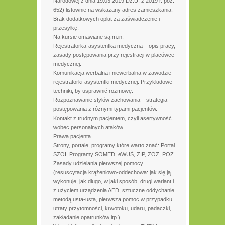
Narodowej z dnia 19.03.2019 Dz.U. z 2019 r. poz.
652) listownie na wskazany adres zamieszkania.
Brak dodatkowych opłat za zaświadczenie i
przesyłkę.
Na kursie omawiane są m.in:
Rejestratorka-asystentka medyczna – opis pracy,
zasady postępowania przy rejestracji w placówce
medycznej.
Komunikacja werbalna i niewerbalna w zawodzie
rejestratorki-asystentki medycznej. Przykładowe
techniki, by usprawnić rozmowę.
Rozpoznawanie stylów zachowania – strategia
postępowania z różnymi typami pacjentów.
Kontakt z trudnym pacjentem, czyli asertywność
wobec personalnych ataków.
Prawa pacjenta.
Strony, portale, programy które warto znać: Portal
SZOI, Programy SOMED, eWUŚ, ZIP, ZOZ, POZ.
Zasady udzielania pierwszej pomocy
(resuscytacja krążeniowo-oddechowa: jak się ją
wykonuje, jak długo, w jaki sposób, drugi wariant i
z użyciem urządzenia AED, sztuczne oddychanie
metodą usta-usta, pierwsza pomoc w przypadku
utraty przytomności, krwotoku, udaru, padaczki,
zakładanie opatrunków itp.).