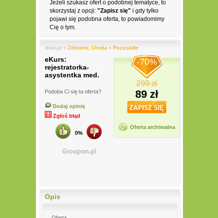
Jeżeli szukasz ofert o podobnej tematyce, to
skorzystaj z opcji:
"Zapisz się"
i gdy tylko
pojawi się podobna oferta, to powiadomimy
Cię o tym.
deal.pl »
Zdrowie, Uroda
»
Pozostałe
eKurs:
-70%
rejestratorka-
asystentka med.
299 zł
89 zł
Podoba Ci się ta oferta?
Dodaj opinię
Zgłoś błąd
Oferta archiwalna
0%
Opis
Oferta