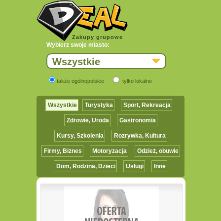
Zakupy grupowe
Wybierz swoje miasto:
Wszystkie
także ogólnopolskie
tylko lokalne
Wszystkie
Turystyka
Sport, Rekreacja
Zdrowie, Uroda
Gastronomia
Kursy, Szkolenia
Rozrywka, Kultura
Firmy, Biznes
Motoryzacja
Odzież, obuwie
Dom, Rodzina, Dzieci
Usługi
Inne