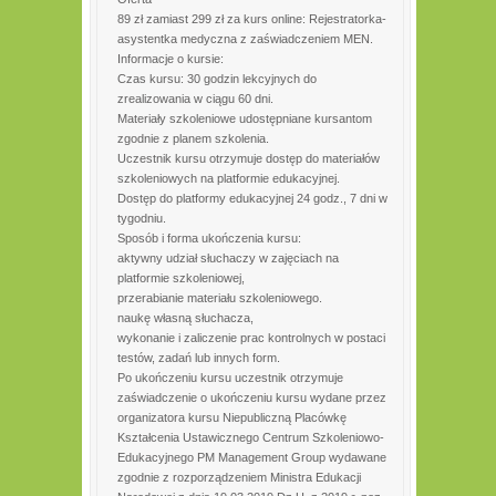
89 zł zamiast 299 zł za kurs online: Rejestratorka-
asystentka medyczna z zaświadczeniem MEN.
Informacje o kursie:
Czas kursu: 30 godzin lekcyjnych do
zrealizowania w ciągu 60 dni.
Materiały szkoleniowe udostępniane kursantom
zgodnie z planem szkolenia.
Uczestnik kursu otrzymuje dostęp do materiałów
szkoleniowych na platformie edukacyjnej.
Dostęp do platformy edukacyjnej 24 godz., 7 dni w
tygodniu.
Sposób i forma ukończenia kursu:
aktywny udział słuchaczy w zajęciach na
platformie szkoleniowej,
przerabianie materiału szkoleniowego.
naukę własną słuchacza,
wykonanie i zaliczenie prac kontrolnych w postaci
testów, zadań lub innych form.
Po ukończeniu kursu uczestnik otrzymuje
zaświadczenie o ukończeniu kursu wydane przez
organizatora kursu Niepubliczną Placówkę
Kształcenia Ustawicznego Centrum Szkoleniowo-
Edukacyjnego PM Management Group wydawane
zgodnie z rozporządzeniem Ministra Edukacji