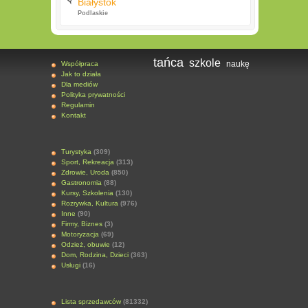
Białystok
Podlaskie
tańca
szkole
naukę
Współpraca
Jak to działa
Dla mediów
Polityka prywatności
Regulamin
Kontakt
Turystyka
(309)
Sport, Rekreacja
(313)
Zdrowie, Uroda
(850)
Gastronomia
(88)
Kursy, Szkolenia
(130)
Rozrywka, Kultura
(976)
Inne
(90)
Firmy, Biznes
(3)
Motoryzacja
(69)
Odzież, obuwie
(12)
Dom, Rodzina, Dzieci
(363)
Usługi
(16)
Lista sprzedawców
(81332)