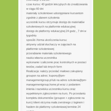
czas kursu: 40 godzin lekcyjnych do zrealizowania
w ciągu 60 dni
materiały szkoleniowe udostępniane kursantom
zgodnie z planem szkolenia
uczestnik kursu otrzymuje dostęp do materiałów
szkoleniowych na platformie edukacyjnej
dostęp do platformy edukacyjnej 24 godz., 7 dni w
tygodniu
sposób i forma ukończenia kursu:
aktywny udział słuchaczy w zajęciach na
platformie szkoleniowej
przerabianie materiału szkoleniowego
nauka własna uczestnika
wykonanie i zaliczenie prac kontrolnych w postaci
testów, zadań lub innych form
Realizacja: należy przesłać mailowo zakupiony
groupon na adres: kupony@pm-
managementgroup.pl lub na adres szkolenia@pm-
managementgroup.home.pl wraz z podaniem
imienia i nazwiska uczestnika kursu oraz
wypełnionym zgłoszeniem na kurs. Po przesłaniu
kompletu dokumentów (groupon + zgłoszenie na
kurs) klient otrzyma maila zwrotnego z loginem i
hasłem do platformy szkoleniowej terminie 24