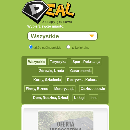
Zakupy grupowe
Wybierz swoje miasto:
Wszystkie
także ogólnopolskie
tylko lokalne
Wszystkie
Turystyka
Sport, Rekreacja
Zdrowie, Uroda
Gastronomia
Kursy, Szkolenia
Rozrywka, Kultura
Firmy, Biznes
Motoryzacja
Odzież, obuwie
Dom, Rodzina, Dzieci
Usługi
Inne