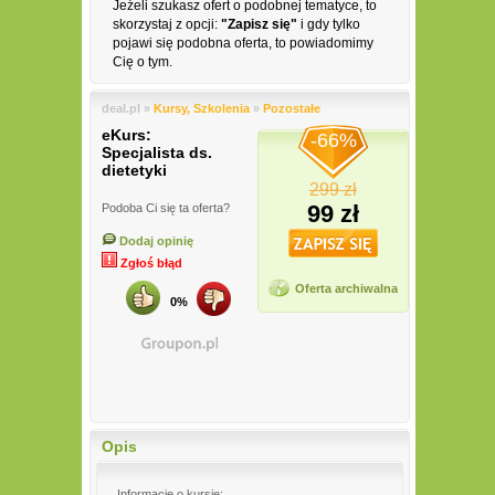
Jeżeli szukasz ofert o podobnej tematyce, to
skorzystaj z opcji:
"Zapisz się"
i gdy tylko
pojawi się podobna oferta, to powiadomimy
Cię o tym.
deal.pl »
Kursy, Szkolenia
»
Pozostałe
eKurs:
-66%
Specjalista ds.
dietetyki
299 zł
99 zł
Podoba Ci się ta oferta?
Dodaj opinię
Zgłoś błąd
Oferta archiwalna
0%
Opis
Informacje o kursie: