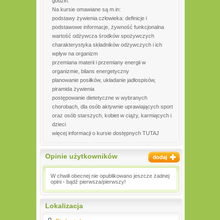
godzin.
Na kursie omawiane są m.in:
podstawy żywienia człowieka: definicje i
podstawowe informacje, żywność funkcjonalna
wartość odżywcza środków spożywczych
charakterystyka składników odżywczych i ich
wpływ na organizm
przemiana materii i przemiany energii w
organizmie, bilans energetyczny
planowanie posiłków, układanie jadłospisów,
piramida żywienia
postępowanie dietetyczne w wybranych
chorobach, dla osób aktywnie uprawiających sport
oraz osób starszych, kobiet w ciąży, karmiących i
dzieci
więcej informacji o kursie dostępnych TUTAJ
Opinie użytkowników
W chwili obecnej nie opublikowano jeszcze żadnej
opini - bądź pierwsza/pierwszy!
Lokalizacja