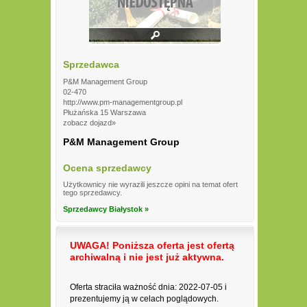
Sprzedawca
P&M Management Group
02-470
http://www.pm-managementgroup.pl
Płużańska 15 Warszawa
zobacz dojazd»
P&M Management Group
Ocena sprzedawcy
Użytkownicy nie wyrazili jeszcze opini na temat ofert
tego sprzedawcy.
Sprzedawcy Białystok »
UWAGA! Poniższa oferta jest ofertą
archiwalną i nie jest już aktywna.
Oferta straciła ważność dnia: 2022-07-05 i
prezentujemy ją w celach poglądowych.