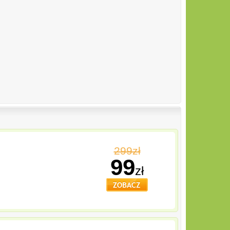
299zł
99
zł