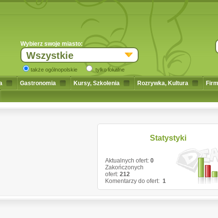
Wybierz swoje miasto:
Wszystkie
także ogólnopolskie
tylko lokalne
a
Gastronomia
Kursy, Szkolenia
Rozrywka, Kultura
Firm
Statystyki
Aktualnych ofert:
0
Zakończonych
ofert:
212
Komentarzy do ofert:
1