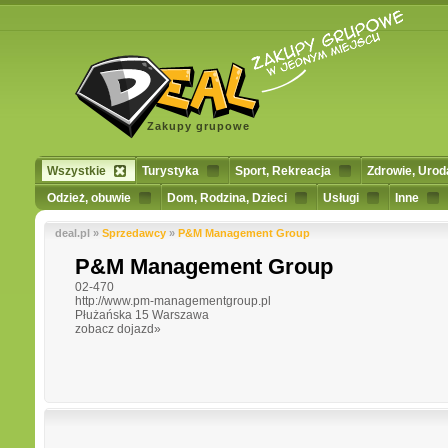
Zakupy grupowe
Wszystkie
Turystyka
Sport, Rekreacja
Zdrowie, Urod
Odzież, obuwie
Dom, Rodzina, Dzieci
Usługi
Inne
deal.pl »
Sprzedawcy
»
P&M Management Group
P&M Management Group
02-470
http://www.pm-managementgroup.pl
Płużańska 15 Warszawa
zobacz dojazd»