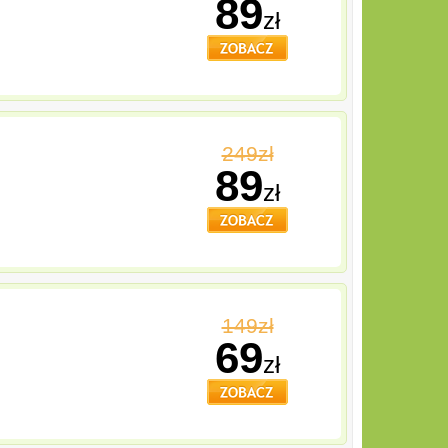
89
zł
249zł
89
zł
149zł
69
zł