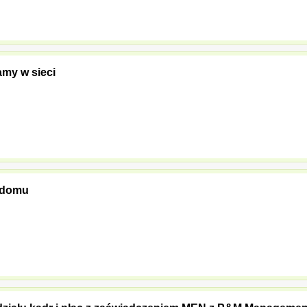
amy w sieci
e domu