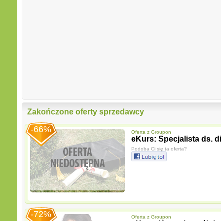
Zakończone oferty sprzedawcy
-66%
Oferta z
Groupon
eKurs: Specjalista ds. di
Podoba Ci się ta oferta?
-72%
Oferta z
Groupon