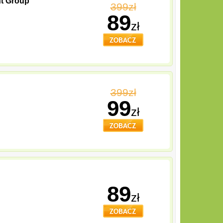
nt Group
399zł
89
zł
399zł
99
zł
89
zł