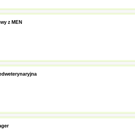
owy z MEN
edweterynaryjna
ager