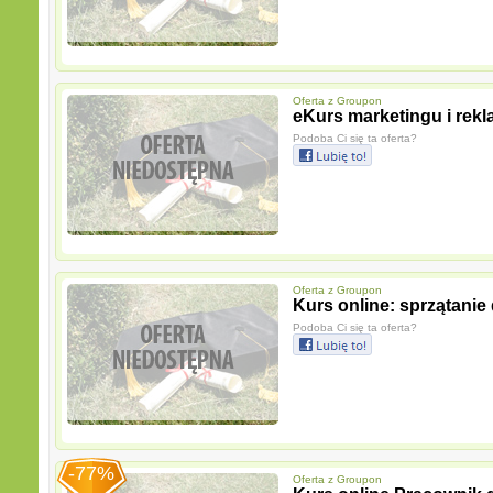
Oferta z
Groupon
eKurs marketingu i rekl
Podoba Ci się ta oferta?
Oferta z
Groupon
Kurs online: sprzątani
Podoba Ci się ta oferta?
-77%
Oferta z
Groupon