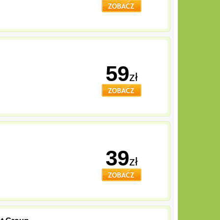
59
zł
39
zł