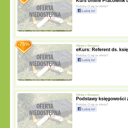
Kurs online Pracownik 
Podoba Ci się ta oferta?
-75%
Oferta z
Groupon
eKurs: Referent ds. ks
Podoba Ci się ta oferta?
Oferta z
Groupon
Podstawy księgowości z
Podoba Ci się ta oferta?