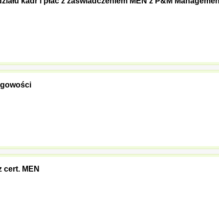
działu kadr i płac z zaświadczeniem MEN z P&M Manageme
ięgowości
 cert. MEN