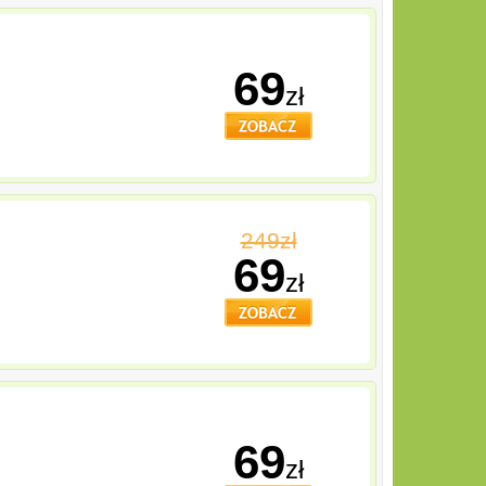
69
zł
249zł
69
zł
69
zł