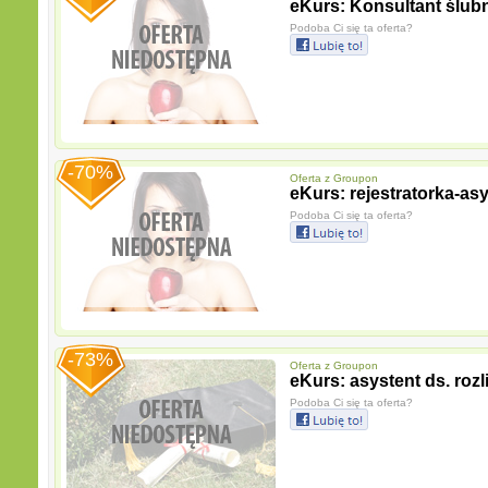
eKurs: Konsultant ślub
Podoba Ci się ta oferta?
-70%
Oferta z
Groupon
eKurs: rejestratorka-as
Podoba Ci się ta oferta?
-73%
Oferta z
Groupon
eKurs: asystent ds. rozl
Podoba Ci się ta oferta?