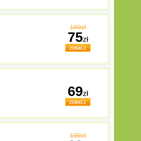
199zł
75
zł
69
zł
199zł