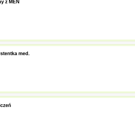
ny z MEN
ystentka med.
iczeń