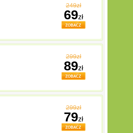
249zł
69
zł
299zł
89
zł
299zł
79
zł