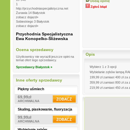
Dodaj opinię
1
Zgłoś błąd
http://przychodniaspecjalistyczna.net
Żurawia 14 Białystok
zobacz dojazd»
Sobieskiego 3 Białystok
zobacz dojazd»
Przychodnia Specjalistyczna
Ewa Konopelko-Śliżewska
Ocena sprzedawcy
Opis
Użytkownicy nie wyrazili jeszcze opini na
temat ofert tego sprzedawcy.
Wybierz 1 z 3 opcji
Sprzedawcy Białystok »
Wybielanie zębów lampą RAD
199,99 zł zamiast 400 zł za 
Inne oferty sprzedawcy
359,99 zł zamiast 800 zł za 
219,99 zł zamiast 450 zł za 
Piękny uśmiech
69,99zł
ARCHIWALNA
Skaling, piaskowanie, fluoryzacja
99,99zł
ARCHIWALNA
Wybielanie zębów