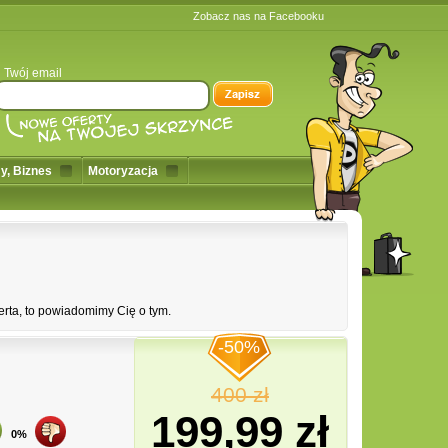
Zobacz nas na Facebooku
Twój email
y, Biznes
Motoryzacja
erta, to powiadomimy Cię o tym.
-50%
400 zł
199,99 zł
0%