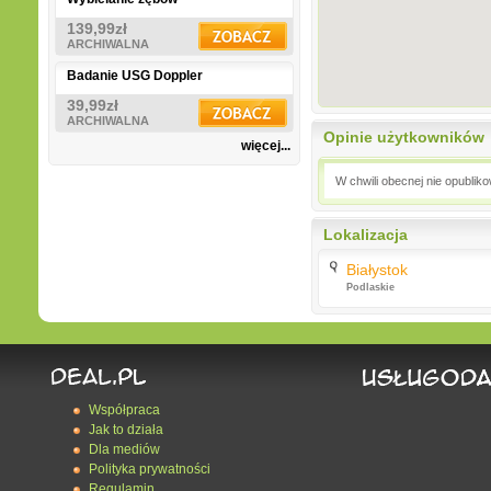
139,99zł
ARCHIWALNA
Badanie USG Doppler
39,99zł
ARCHIWALNA
Opinie użytkowników
więcej...
W chwili obecnej nie opublik
Lokalizacja
Białystok
Podlaskie
Współpraca
Jak to działa
Dla mediów
Polityka prywatności
Regulamin