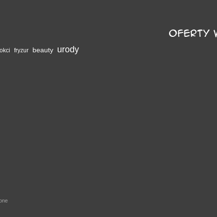
urody
beauty
okci
fryzur
żone