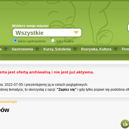
Wybierz swoje miasto:
Wszystkie
także ogólnopolskie
tylko lokalne
a
Gastronomia
Kursy, Szkolenia
Rozrywka, Kultura
Firm
a jest ofertą archiwalną i nie jest już aktywna.
nia: 2022-07-05 i prezentujemy ją w celach poglądowych.
bnej tematyce, to skorzystaj z opcji:
"Zapisz się"
i gdy tylko pojawi się podobna of
omatologia
bów