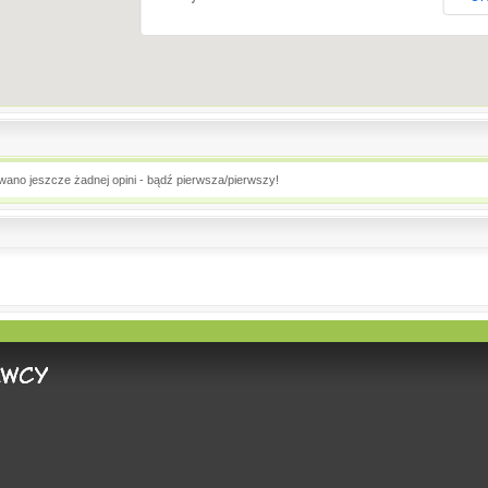
owano jeszcze żadnej opini - bądź pierwsza/pierwszy!