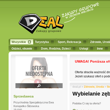
Zakupy grupowe
Wszystkie
Turystyka
Sport, Rekreacja
Zdrowie, Urod
Odzież, obuwie
Dom, Rodzina, Dzieci
Usługi
Inne
UWAGA! Poniższa ofert
Oferta straciła ważność d
Jeżeli szukasz ofert o podo
deal.pl »
Zdrowie, Uroda
»
St
Wybielanie zę
Sprzedawca
Przychodnia Specjalistyczna Ewa
Podoba Ci się ta oferta?
Konopelko-Śliżewska
15-540