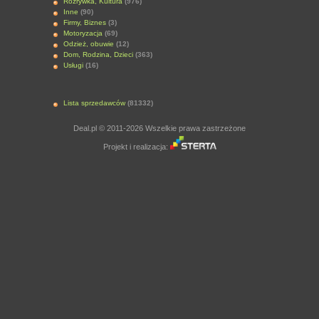
Rozrywka, Kultura
(976)
Inne
(90)
Firmy, Biznes
(3)
Motoryzacja
(69)
Odzież, obuwie
(12)
Dom, Rodzina, Dzieci
(363)
Usługi
(16)
Lista sprzedawców
(81332)
Deal.pl © 2011-2026 Wszelkie prawa zastrzeżone
Projekt i realizacja: