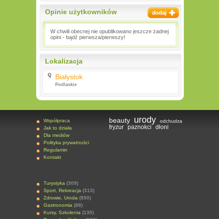
Opinie użytkowników
W chwili obecnej nie opublikowano jeszcze żadnej
opini - bądź pierwsza/pierwszy!
Lokalizacja
Białystok
Podlaskie
urody
beauty
Współpraca
odchudza
fryzur
paznokci
dłoni
Jak to działa
Dla mediów
Polityka prywatności
Regulamin
Kontakt
Turystyka
(309)
Sport, Rekreacja
(313)
Zdrowie, Uroda
(850)
Gastronomia
(88)
Kursy, Szkolenia
(130)