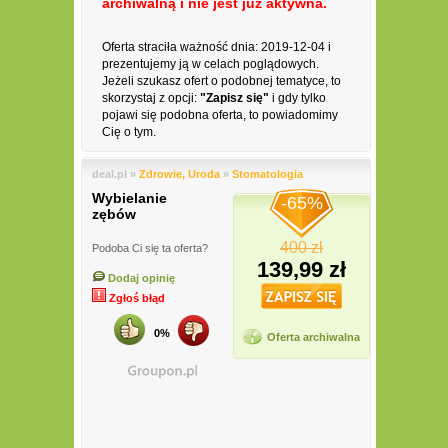
archiwalną i nie jest już aktywna.
Oferta straciła ważność dnia: 2019-12-04 i
prezentujemy ją w celach poglądowych.
Jeżeli szukasz ofert o podobnej tematyce, to
skorzystaj z opcji:
"Zapisz się"
i gdy tylko
pojawi się podobna oferta, to powiadomimy
Cię o tym.
deal.pl »
Zdrowie, Uroda
»
Stomatologia
Wybielanie
-65%
zębów
400 zł
Podoba Ci się ta oferta?
139,99 zł
Dodaj opinię
Zgłoś błąd
0%
Oferta archiwalna