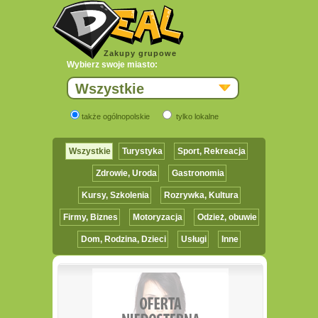
Zakupy grupowe
Wybierz swoje miasto:
Wszystkie
także ogólnopolskie
tylko lokalne
Wszystkie
Turystyka
Sport, Rekreacja
Zdrowie, Uroda
Gastronomia
Kursy, Szkolenia
Rozrywka, Kultura
Firmy, Biznes
Motoryzacja
Odzież, obuwie
Dom, Rodzina, Dzieci
Usługi
Inne