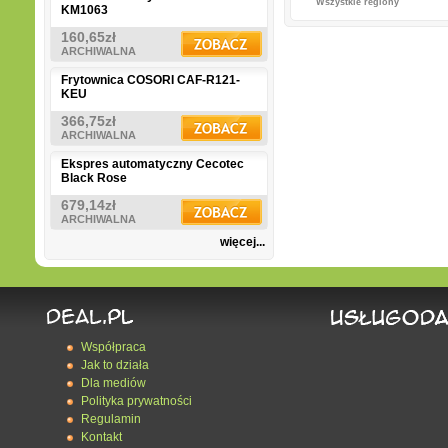
Wszystkie regiony
KM1063
160,65zł
ARCHIWALNA
Frytownica COSORI CAF-R121-
KEU
366,75zł
ARCHIWALNA
Ekspres automatyczny Cecotec
Black Rose
679,14zł
ARCHIWALNA
więcej...
Współpraca
Jak to działa
Dla mediów
Polityka prywatności
Regulamin
Kontakt