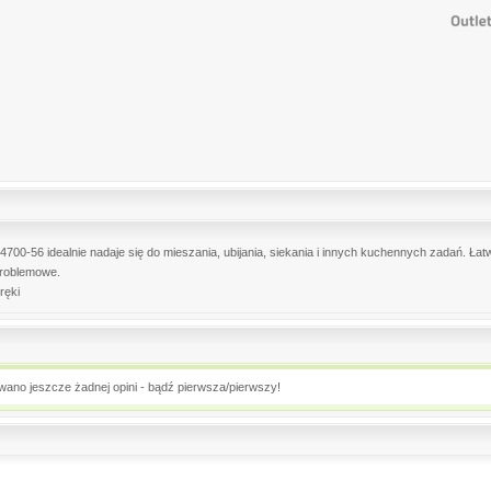
-56 idealnie nadaje się do mieszania, ubijania, siekania i innych kuchennych zadań. Ła
problemowe.
ręki
owano jeszcze żadnej opini - bądź pierwsza/pierwszy!