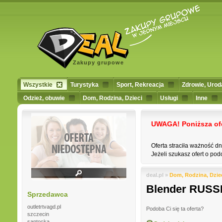
Zakupy grupowe
Wszystkie
Turystyka
Sport, Rekreacja
Zdrowie, Urod
Odzież, obuwie
Dom, Rodzina, Dzieci
Usługi
Inne
UWAGA! Poniższa ofert
Oferta straciła ważność d
Jeżeli szukasz ofert o podo
deal.pl »
Dom, Rodzina, Dzie
Blender RUSS
Sprzedawca
outletrtvagd.pl
Podoba Ci się ta oferta?
szczecin
santocka