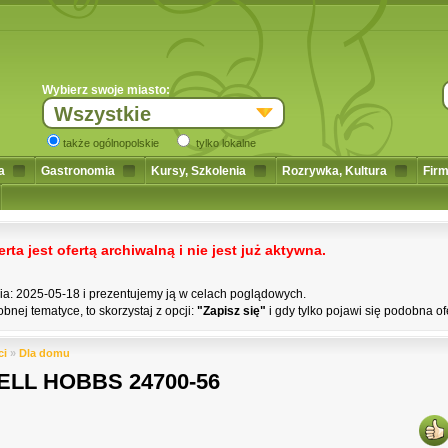
Wybierz swoje miasto:
Wszystkie
także ogólnopolskie
tylko lokalne
a
Gastronomia
Kursy, Szkolenia
Rozrywka, Kultura
Firm
a jest ofertą archiwalną i nie jest już aktywna.
nia: 2025-05-18 i prezentujemy ją w celach poglądowych.
bnej tematyce, to skorzystaj z opcji:
"Zapisz się"
i gdy tylko pojawi się podobna of
ci
»
Dla domu
ELL HOBBS 24700-56