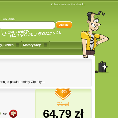
Zobacz nas na Facebooku
Twój email
y, Biznes
Motoryzacja
erta, to powiadomimy Cię o tym.
-8%
71 zł
64,79 zł
0%