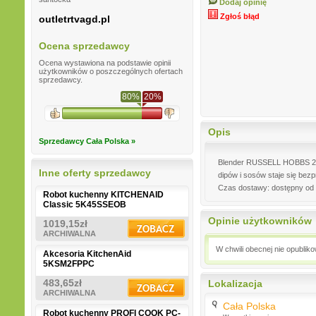
Dodaj opinię
Zgłoś błąd
outletrtvagd.pl
Ocena sprzedawcy
Ocena wystawiona na podstawie opinii
użytkowników o poszczególnych ofertach
sprzedawcy.
80%
20%
Opis
Sprzedawcy Cała Polska »
Blender RUSSELL HOBBS 24700
Inne oferty sprzedawcy
dipów i sosów staje się bez
Czas dostawy: dostępny od 
Robot kuchenny KITCHENAID
Classic 5K45SSEOB
Opinie użytkowników
1019,15zł
ARCHIWALNA
W chwili obecnej nie opublik
Akcesoria KitchenAid
5KSM2FPPC
483,65zł
Lokalizacja
ARCHIWALNA
Cała Polska
Robot kuchenny PROFI COOK PC-