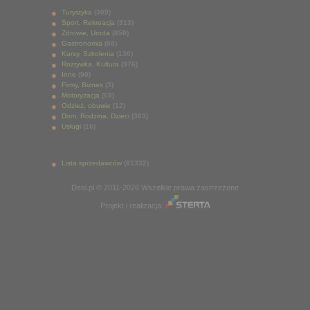
Turystyka
(309)
Sport, Rekreacja
(313)
Zdrowie, Uroda
(850)
Gastronomia
(88)
Kursy, Szkolenia
(130)
Rozrywka, Kultura
(976)
Inne
(90)
Firmy, Biznes
(3)
Motoryzacja
(69)
Odzież, obuwie
(12)
Dom, Rodzina, Dzieci
(363)
Usługi
(16)
Lista sprzedawców
(81332)
Deal.pl © 2011-2026 Wszelkie prawa zastrzeżone
Projekt i realizacja: