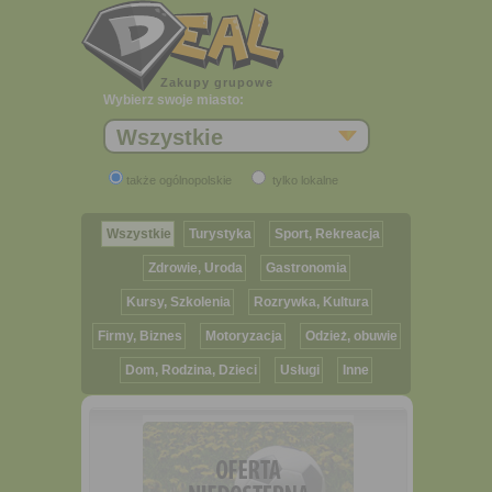
Zakupy grupowe
Wybierz swoje miasto:
Wszystkie
także ogólnopolskie
tylko lokalne
Wszystkie
Turystyka
Sport, Rekreacja
Zdrowie, Uroda
Gastronomia
Kursy, Szkolenia
Rozrywka, Kultura
Firmy, Biznes
Motoryzacja
Odzież, obuwie
Dom, Rodzina, Dzieci
Usługi
Inne