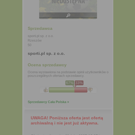
Sprzedawca
sporti.pl sp. z o.o.
Rzeszów
50
sporti.pl sp. z o.o.
Ocena sprzedawcy
Ocena wystawiona na podstawie opinii użytkowników o
poszczególnych ofertach sprzedawcy.
67%
33%
Sprzedawcy Cała Polska »
UWAGA! Poniższa oferta jest ofertą
archiwalną i nie jest już aktywna.