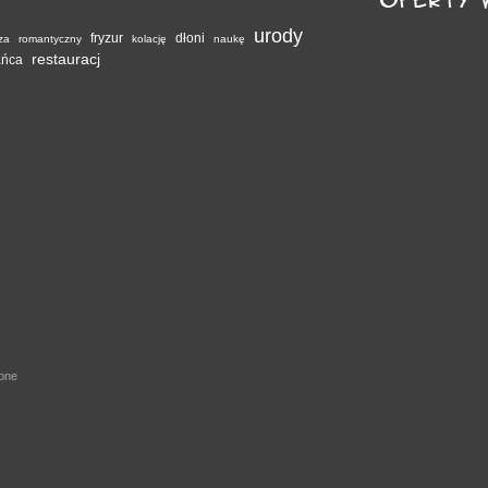
urody
fryzur
dłoni
za
romantyczny
kolację
naukę
restauracj
ańca
żone