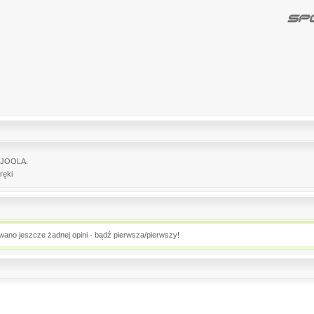
o JOOLA.
ręki
owano jeszcze żadnej opini - bądź pierwsza/pierwszy!