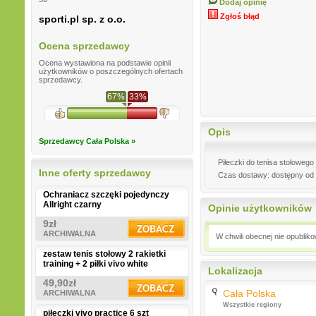
Dodaj opinię
Zgłoś błąd
sporti.pl sp. z o.o.
Ocena sprzedawcy
Ocena wystawiona na podstawie opinii
użytkowników o poszczególnych ofertach
sprzedawcy.
67%
33%
Opis
Sprzedawcy Cała Polska »
Piłeczki do tenisa stołoweg
Inne oferty sprzedawcy
Czas dostawy: dostępny od 
Ochraniacz szczęki pojedynczy
Allright czarny
Opinie użytkowników
9zł
ARCHIWALNA
W chwili obecnej nie opublik
zestaw tenis stołowy 2 rakietki
training + 2 piłki vivo white
Lokalizacja
49,90zł
Cała Polska
ARCHIWALNA
Wszystkie regiony
piłeczki vivo practice 6 szt