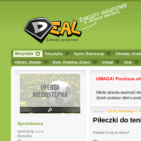
Zakupy grupowe
Wszystkie
Turystyka
Sport, Rekreacja
Zdrowie, Urod
Odzież, obuwie
Dom, Rodzina, Dzieci
Usługi
Inne
UWAGA! Poniższa ofert
Oferta straciła ważność d
Jeżeli szukasz ofert o podo
deal.pl »
Sport, Rekreacja
»
T
Piłeczki do ten
Sprzedawca
sporti.pl sp. z o.o.
Podoba Ci się ta oferta?
Rzeszów
50