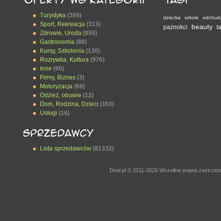
Turystyka
(309)
dziecka
szkole
odchud
Sport, Rekreacja
(313)
beauty
paznokci
t
Zdrowie, Uroda
(850)
Gastronomia
(88)
Kursy, Szkolenia
(130)
Rozrywka, Kultura
(976)
Inne
(90)
Firmy, Biznes
(3)
Motoryzacja
(69)
Odzież, obuwie
(12)
Dom, Rodzina, Dzieci
(363)
Usługi
(16)
Lista sprzedawców
(81332)
Deal.pl © 2011-2026 Wszelkie prawa zastrze