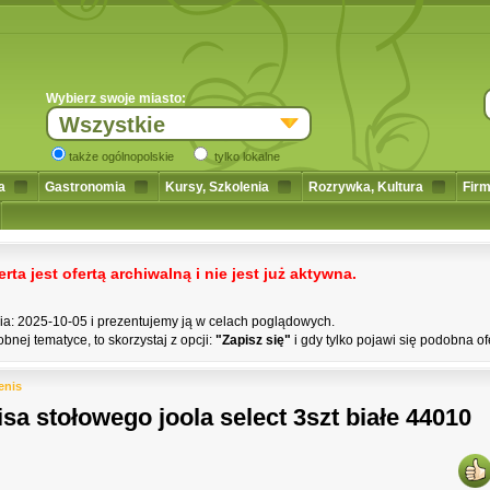
Wybierz swoje miasto:
Wszystkie
także ogólnopolskie
tylko lokalne
a
Gastronomia
Kursy, Szkolenia
Rozrywka, Kultura
Firm
a jest ofertą archiwalną i nie jest już aktywna.
nia: 2025-10-05 i prezentujemy ją w celach poglądowych.
bnej tematyce, to skorzystaj z opcji:
"Zapisz się"
i gdy tylko pojawi się podobna of
enis
isa stołowego joola select 3szt białe 44010