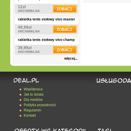
12zł
ARCHIWALNA
rakietka tenis stołowy vivo master
49,99zł
ARCHIWALNA
rakietka tenis stołowy vivo champ
39,99zł
ARCHIWALNA
więcej...
Współpraca
Jak to działa
Dla mediów
Polityka prywatności
Regulamin
Kontakt