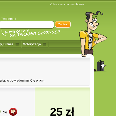
Zobacz nas na Facebooku
Twój email
y, Biznes
Motoryzacja
erta, to powiadomimy Cię o tym.
25 zł
0%