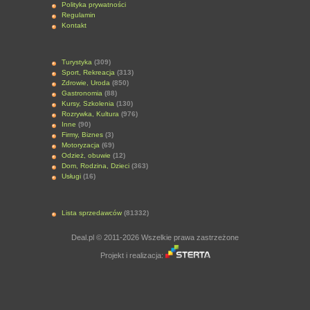
Polityka prywatności
Regulamin
Kontakt
Turystyka
(309)
Sport, Rekreacja
(313)
Zdrowie, Uroda
(850)
Gastronomia
(88)
Kursy, Szkolenia
(130)
Rozrywka, Kultura
(976)
Inne
(90)
Firmy, Biznes
(3)
Motoryzacja
(69)
Odzież, obuwie
(12)
Dom, Rodzina, Dzieci
(363)
Usługi
(16)
Lista sprzedawców
(81332)
Deal.pl © 2011-2026 Wszelkie prawa zastrzeżone
Projekt i realizacja: