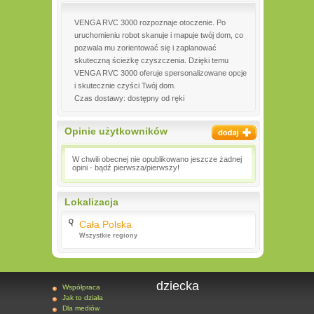
VENGA RVC 3000 rozpoznaje otoczenie. Po
uruchomieniu robot skanuje i mapuje twój dom, co
pozwala mu zorientować się i zaplanować
skuteczną ścieżkę czyszczenia. Dzięki temu
VENGA RVC 3000 oferuje spersonalizowane opcje
i skutecznie czyści Twój dom.
Czas dostawy: dostępny od ręki
Opinie użytkowników
W chwili obecnej nie opublikowano jeszcze żadnej
opini - bądź pierwsza/pierwszy!
Lokalizacja
Cała Polska
Wszystkie regiony
dziecka
Współpraca
Jak to działa
Dla mediów