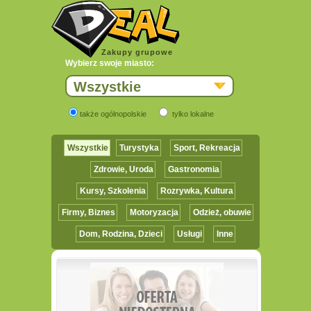
Zakupy grupowe
Wybierz swoje miasto:
Wszystkie
także ogólnopolskie
tylko lokalne
Wszystkie
Turystyka
Sport, Rekreacja
Zdrowie, Uroda
Gastronomia
Kursy, Szkolenia
Rozrywka, Kultura
Firmy, Biznes
Motoryzacja
Odzież, obuwie
Dom, Rodzina, Dzieci
Usługi
Inne