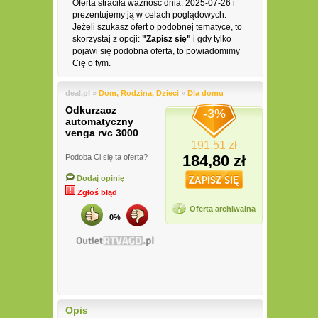
Oferta straciła ważność dnia: 2025-07-26 i
prezentujemy ją w celach poglądowych.
Jeżeli szukasz ofert o podobnej tematyce, to
skorzystaj z opcji:
"Zapisz się"
i gdy tylko
pojawi się podobna oferta, to powiadomimy
Cię o tym.
deal.pl »
Dom, Rodzina, Dzieci
»
Dla domu
Odkurzacz
-3%
automatyczny
venga rvc 3000
191,51 zł
184,80 zł
Podoba Ci się ta oferta?
Dodaj opinię
Zgłoś błąd
Oferta archiwalna
0%
Opis