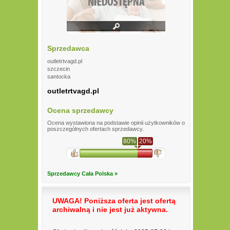
Sprzedawca
outletrtvagd.pl
szczecin
santocka
outletrtvagd.pl
Ocena sprzedawcy
Ocena wystawiona na podstawie opinii użytkowników o
poszczególnych ofertach sprzedawcy.
80%
20%
Sprzedawcy Cała Polska »
UWAGA! Poniższa oferta jest ofertą
archiwalną i nie jest już aktywna.