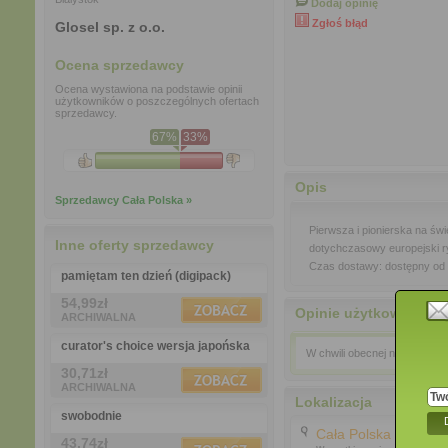
Dodaj opinię
Zgłoś błąd
Glosel sp. z o.o.
Ocena sprzedawcy
Ocena wystawiona na podstawie opinii
użytkowników o poszczególnych ofertach
sprzedawcy.
67%
33%
Opis
Sprzedawcy Cała Polska »
Pierwsza i pionierska na św
Inne oferty sprzedawcy
dotychczasowy europejski ry
Czas dostawy: dostępny od 
pamiętam ten dzień (digipack)
54,99zł
Opinie użytkowników
ARCHIWALNA
curator's choice wersja japońska
W chwili obecnej nie opublik
30,71zł
ARCHIWALNA
Lokalizacja
swobodnie
Cała Polska
43,74zł