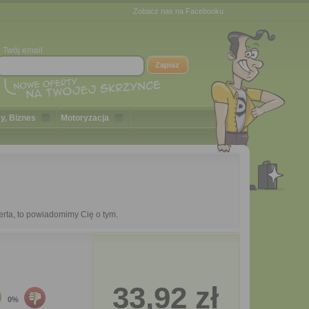
Zobacz nas na Facebooku
Twój email
y, Biznes
Motoryzacja
erta, to powiadomimy Cię o tym.
33,92 zł
0%