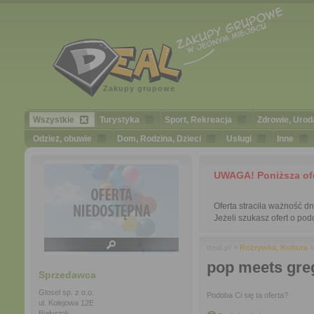
Zakupy grupowe
Wszystkie
Turystyka
Sport, Rekreacja
Zdrowie, Urod
Odzież, obuwie
Dom, Rodzina, Dzieci
Usługi
Inne
UWAGA! Poniższa ofert
Oferta straciła ważność d
Jeżeli szukasz ofert o podo
deal.pl »
Rozrywka, Kultura
pop meets gre
Sprzedawca
Glosel sp. z o.o.
Podoba Ci się ta oferta?
ul. Kolejowa 12E
Białystok