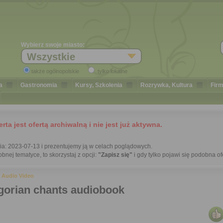
Wybierz swoje miasto:
Wszystkie
także ogólnopolskie
tylko lokalne
a
Gastronomia
Kursy, Szkolenia
Rozrywka, Kultura
Firm
a jest ofertą archiwalną i nie jest już aktywna.
nia: 2023-07-13 i prezentujemy ją w celach poglądowych.
bnej tematyce, to skorzystaj z opcji:
"Zapisz się"
i gdy tylko pojawi się podobna of
»
Audio Video
gorian chants audiobook