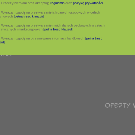
Przeczytałem/am oraz akceptuję
regulamin
oraz
politykę prywatności
Wyrażam zgodę na przetwarzanie ich danych osobowych w celach
lamowych
[pełna treść klauzuli]
Wyrażam zgodę na przetwarzanie moich danych osobowych w celach
ystycznych i marketingowych
[pełna treść klauzuli]
Wyrażam zgodę na otrzymywanie informacji handlowych
[pełna treść
uli]