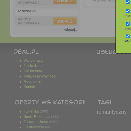
Wszystkie regiony
ARCHIWALNA
rozdział viii
rek
44,99zł
ARCHIWALNA
stat
więcej...
klauz
Współpraca
Jak to działa
Dla mediów
Polityka prywatności
Regulamin
Kontakt
romantyczny
Turystyka
(309)
Sport, Rekreacja
(313)
Zdrowie, Uroda
(850)
Gastronomia
(88)