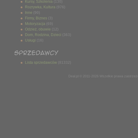
Kursy, Szkolenia
(130)
Rozrywka, Kultura
(976)
Inne
(90)
Firmy, Biznes
(3)
Motoryzacja
(69)
Odzież, obuwie
(12)
Dom, Rodzina, Dzieci
(363)
Usługi
(16)
Lista sprzedawców
(81332)
Deal.pl © 2011-2026 Wszelkie prawa zastrze