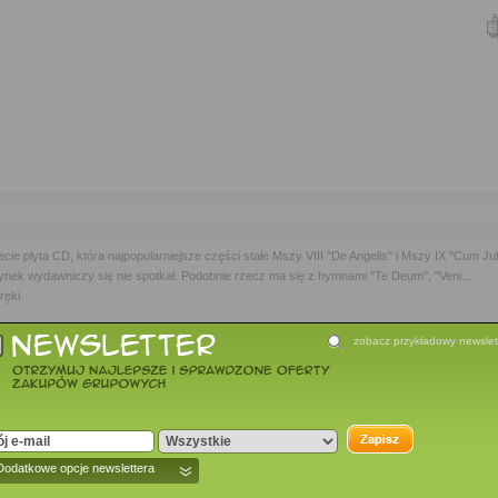
iecie płyta CD, która najpopularniejsze części stałe Mszy VIII "De Angelis" i Mszy IX "Cum
nek wydawniczy się nie spotkał. Podobnie rzecz ma się z hymnami "Te Deum", "Veni...
ręki
zobacz przykładowy newslet
owano jeszcze żadnej opini - bądź pierwsza/pierwszy!
Dodatkowe opcje newslettera