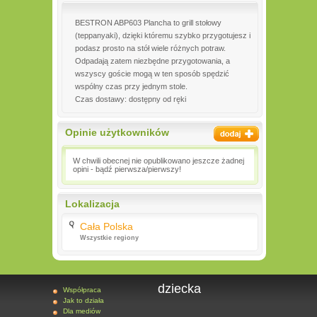
BESTRON ABP603 Plancha to grill stołowy
(teppanyaki), dzięki któremu szybko przygotujesz i
podasz prosto na stół wiele różnych potraw.
Odpadają zatem niezbędne przygotowania, a
wszyscy goście mogą w ten sposób spędzić
wspólny czas przy jednym stole.
Czas dostawy: dostępny od ręki
Opinie użytkowników
W chwili obecnej nie opublikowano jeszcze żadnej
opini - bądź pierwsza/pierwszy!
Lokalizacja
Cała Polska
Wszystkie regiony
dziecka
Współpraca
Jak to działa
Dla mediów