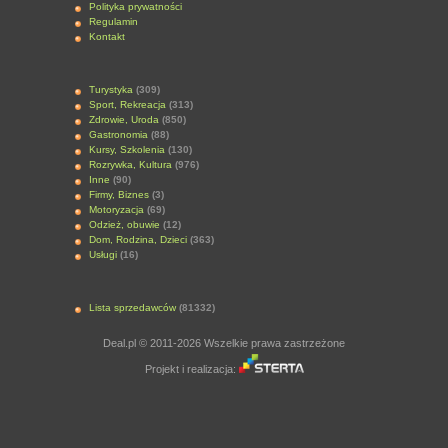
Polityka prywatności
Regulamin
Kontakt
Turystyka
(309)
Sport, Rekreacja
(313)
Zdrowie, Uroda
(850)
Gastronomia
(88)
Kursy, Szkolenia
(130)
Rozrywka, Kultura
(976)
Inne
(90)
Firmy, Biznes
(3)
Motoryzacja
(69)
Odzież, obuwie
(12)
Dom, Rodzina, Dzieci
(363)
Usługi
(16)
Lista sprzedawców
(81332)
Deal.pl © 2011-2026 Wszelkie prawa zastrzeżone
Projekt i realizacja: