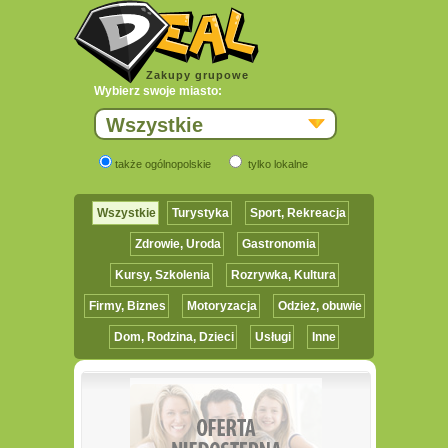
Zakupy grupowe
Wybierz swoje miasto:
Wszystkie
także ogólnopolskie
tylko lokalne
Wszystkie
Turystyka
Sport, Rekreacja
Zdrowie, Uroda
Gastronomia
Kursy, Szkolenia
Rozrywka, Kultura
Firmy, Biznes
Motoryzacja
Odzież, obuwie
Dom, Rodzina, Dzieci
Usługi
Inne