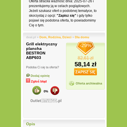
Oferta straciła ważność dnia: 2025-07-26 i
prezentujemy ją w celach poglądowych.
Jeżeli szukasz ofert o podobnej tematyce, to
skorzystaj z opcji:
"Zapisz się"
i gdy tylko
pojawi się podobna oferta, to powiadomimy
Cię o tym.
deal.pl »
Dom, Rodzina, Dzieci
»
Dla domu
Grill elektryczny
-29%
plancha
BESTRON
ABP603
82,61 zł
58,14 zł
Podoba Ci się ta oferta?
Dodaj opinię
Zgłoś błąd
Oferta archiwalna
0%
Opis