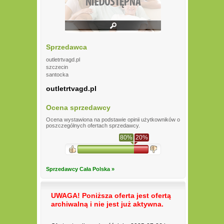
Sprzedawca
outletrtvagd.pl
szczecin
santocka
outletrtvagd.pl
Ocena sprzedawcy
Ocena wystawiona na podstawie opinii użytkowników o
poszczególnych ofertach sprzedawcy.
80%
20%
Sprzedawcy Cała Polska »
UWAGA! Poniższa oferta jest ofertą
archiwalną i nie jest już aktywna.