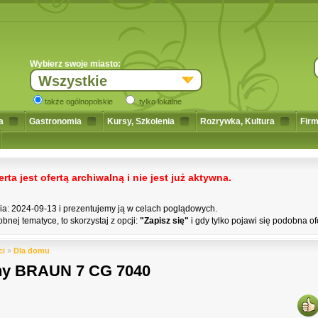
Wybierz swoje miasto:
Wszystkie
także ogólnopolskie
tylko lokalne
a
Gastronomia
Kursy, Szkolenia
Rozrywka, Kultura
Firm
a jest ofertą archiwalną i nie jest już aktywna.
nia: 2024-09-13 i prezentujemy ją w celach poglądowych.
bnej tematyce, to skorzystaj z opcji:
"Zapisz się"
i gdy tylko pojawi się podobna of
ci
»
Dla domu
czny BRAUN 7 CG 7040