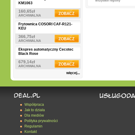
Wszystkie regiony
KM1063
160,65zł
ARCHIWALNA
Frytownica COSORI CAF-R121-
KEU
366,75zł
ARCHIWALNA
Ekspres automatyczny Cecotec
Black Rose
679,14zł
ARCHIWALNA
więcej...
Współpraca
Jak to działa
Dla mediów
Polityka prywatności
Regulamin
Kontakt