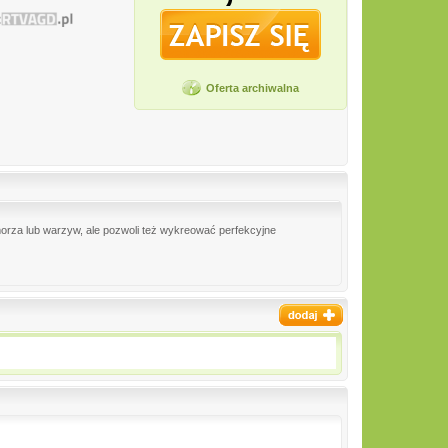
Oferta archiwalna
 morza lub warzyw, ale pozwoli też wykreować perfekcyjne