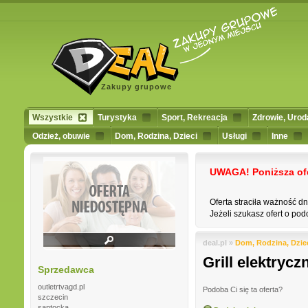
Zakupy grupowe
Wszystkie
Turystyka
Sport, Rekreacja
Zdrowie, Urod
Odzież, obuwie
Dom, Rodzina, Dzieci
Usługi
Inne
UWAGA! Poniższa ofert
Oferta straciła ważność d
Jeżeli szukasz ofert o podo
deal.pl »
Dom, Rodzina, Dzie
Grill elektry
Sprzedawca
outletrtvagd.pl
Podoba Ci się ta oferta?
szczecin
santocka