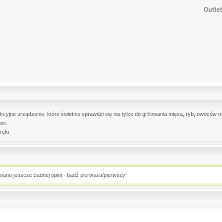
nkcyjne urządzenie, które świetnie sprawdzi się nie tylko do grillowania mięsa, ryb, owoców
ni.
ręki
owano jeszcze żadnej opini - bądź pierwsza/pierwszy!