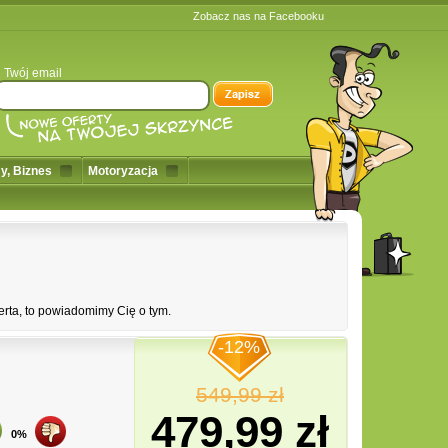
Zobacz nas na Facebooku
Twój email
y, Biznes
Motoryzacja
erta, to powiadomimy Cię o tym.
-12%
549,99 zł
479,99 zł
0%