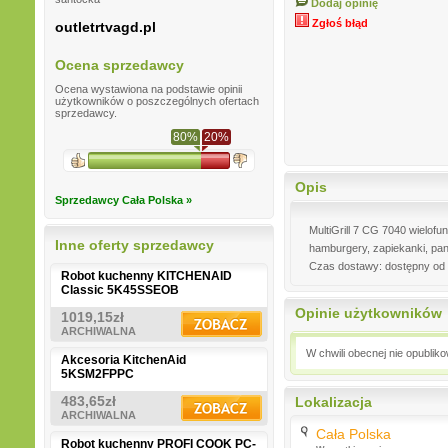
Dodaj opinię
Zgłoś błąd
outletrtvagd.pl
Ocena sprzedawcy
Ocena wystawiona na podstawie opinii
użytkowników o poszczególnych ofertach
sprzedawcy.
80%
20%
Opis
Sprzedawcy Cała Polska »
MultiGrill 7 CG 7040 wielofu
Inne oferty sprzedawcy
hamburgery, zapiekanki, pani
Czas dostawy: dostępny od 
Robot kuchenny KITCHENAID
Classic 5K45SSEOB
Opinie użytkowników
1019,15zł
ARCHIWALNA
W chwili obecnej nie opublik
Akcesoria KitchenAid
5KSM2FPPC
483,65zł
Lokalizacja
ARCHIWALNA
Cała Polska
Robot kuchenny PROFI COOK PC-