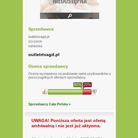
Sprzedawca
outletrtvagd.pl
szczecin
santocka
outletrtvagd.pl
Ocena sprzedawcy
Ocena wystawiona na podstawie opinii użytkowników o
poszczególnych ofertach sprzedawcy.
80%
20%
Sprzedawcy Cała Polska »
UWAGA! Poniższa oferta jest ofertą
archiwalną i nie jest już aktywna.