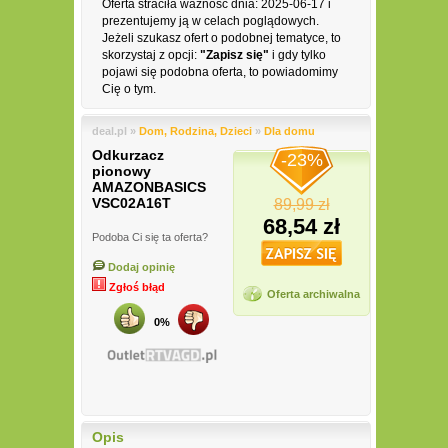
Oferta straciła ważność dnia: 2025-06-17 i
prezentujemy ją w celach poglądowych.
Jeżeli szukasz ofert o podobnej tematyce, to
skorzystaj z opcji:
"Zapisz się"
i gdy tylko
pojawi się podobna oferta, to powiadomimy
Cię o tym.
deal.pl »
Dom, Rodzina, Dzieci
»
Dla domu
Odkurzacz
-23%
pionowy
AMAZONBASICS
VSC02A16T
89,99 zł
68,54 zł
Podoba Ci się ta oferta?
Dodaj opinię
Zgłoś błąd
Oferta archiwalna
0%
Opis