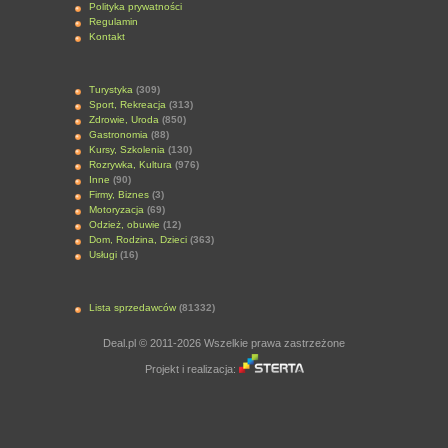
Polityka prywatności
Regulamin
Kontakt
Turystyka
(309)
Sport, Rekreacja
(313)
Zdrowie, Uroda
(850)
Gastronomia
(88)
Kursy, Szkolenia
(130)
Rozrywka, Kultura
(976)
Inne
(90)
Firmy, Biznes
(3)
Motoryzacja
(69)
Odzież, obuwie
(12)
Dom, Rodzina, Dzieci
(363)
Usługi
(16)
Lista sprzedawców
(81332)
Deal.pl © 2011-2026 Wszelkie prawa zastrzeżone
Projekt i realizacja: