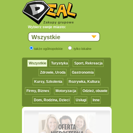
Zakupy grupowe
Wybierz swoje miasto:
Wszystkie
także ogólnopolskie
tylko lokalne
Wszystkie
Turystyka
Sport, Rekreacja
Zdrowie, Uroda
Gastronomia
Kursy, Szkolenia
Rozrywka, Kultura
Firmy, Biznes
Motoryzacja
Odzież, obuwie
Dom, Rodzina, Dzieci
Usługi
Inne