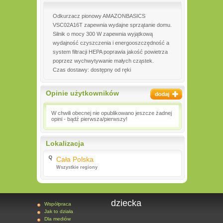
Odkurzacz pionowy AMAZONBASICS
VSC02A16T zapewnia wydajne sprzątanie domu.
Silnik o mocy 300 W zapewnia wyjątkową
wydajność czyszczenia i energooszczędność a
system filtracji HEPA poprawia jakość powietrza
poprzez wychwytywanie małych cząstek.
Czas dostawy: dostępny od ręki
Opinie użytkowników
W chwili obecnej nie opublikowano jeszcze żadnej
opini - bądź pierwsza/pierwszy!
Lokalizacja
Cała Polska
Wszystkie regiony
dziecka
Współpraca
Jak to działa
Dla mediów