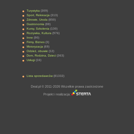
Turystyka
(309)
Sport, Rekreacja
(313)
Zdrowie, Uroda
(850)
Gastronomia
(88)
Kursy, Szkolenia
(130)
Rozrywka, Kultura
(976)
Inne
(90)
Firmy, Biznes
(3)
Motoryzacja
(69)
Odzież, obuwie
(12)
Dom, Rodzina, Dzieci
(363)
Usługi
(16)
Lista sprzedawców
(81332)
Deal.pl © 2011-2026 Wszelkie prawa zastrzeżone
Projekt i realizacja: