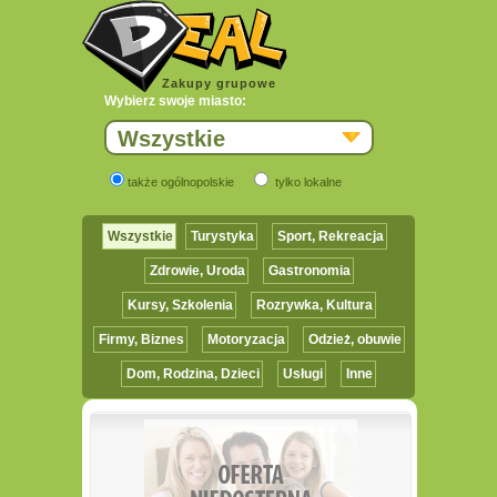
Zakupy grupowe
Wybierz swoje miasto:
Wszystkie
także ogólnopolskie
tylko lokalne
Wszystkie
Turystyka
Sport, Rekreacja
Zdrowie, Uroda
Gastronomia
Kursy, Szkolenia
Rozrywka, Kultura
Firmy, Biznes
Motoryzacja
Odzież, obuwie
Dom, Rodzina, Dzieci
Usługi
Inne