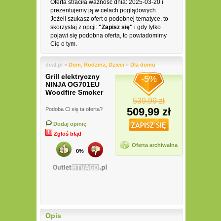
Oferta straciła ważność dnia: 2025-03-20 i
prezentujemy ją w celach poglądowych.
Jeżeli szukasz ofert o podobnej tematyce, to
skorzystaj z opcji:
"Zapisz się"
i gdy tylko
pojawi się podobna oferta, to powiadomimy
Cię o tym.
deal.pl »
Dom, Rodzina, Dzieci
»
Dla domu
Grill elektryczny
-5%
NINJA OG701EU
Woodfire Smoker
539,99 zł
509,99 zł
Podoba Ci się ta oferta?
Dodaj opinię
Zgłoś błąd
Oferta archiwalna
0%
Opis