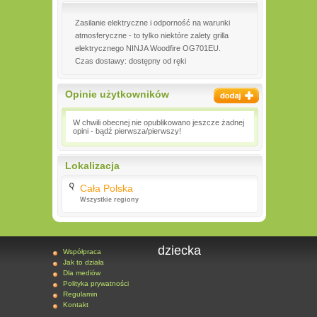
Zasilanie elektryczne i odporność na warunki
atmosferyczne - to tylko niektóre zalety grilla
elektrycznego NINJA Woodfire OG701EU.
Czas dostawy: dostępny od ręki
Opinie użytkowników
W chwili obecnej nie opublikowano jeszcze żadnej
opini - bądź pierwsza/pierwszy!
Lokalizacja
Cała Polska
Wszystkie regiony
dziecka
Współpraca
Jak to działa
Dla mediów
Polityka prywatności
Regulamin
Kontakt