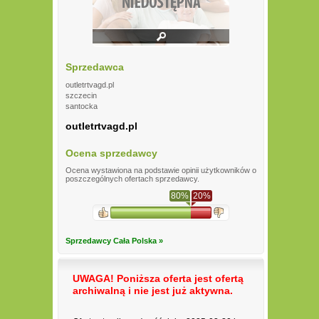
Sprzedawca
outletrtvagd.pl
szczecin
santocka
outletrtvagd.pl
Ocena sprzedawcy
Ocena wystawiona na podstawie opinii użytkowników o
poszczególnych ofertach sprzedawcy.
80%
20%
Sprzedawcy Cała Polska »
UWAGA! Poniższa oferta jest ofertą
archiwalną i nie jest już aktywna.