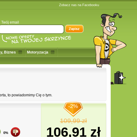
Zobacz nas na Facebooku
Twój email
y, Biznes
Motoryzacja
erta, to powiadomimy Cię o tym.
-2%
109,99 zł
106,91 zł
0%