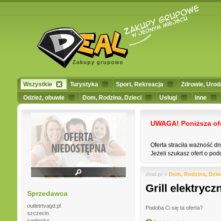
Zakupy grupowe
Wszystkie
Turystyka
Sport, Rekreacja
Zdrowie, Urod
Odzież, obuwie
Dom, Rodzina, Dzieci
Usługi
Inne
UWAGA! Poniższa ofert
Oferta straciła ważność d
Jeżeli szukasz ofert o podo
deal.pl »
Dom, Rodzina, Dzie
Grill elektry
Sprzedawca
outletrtvagd.pl
Podoba Ci się ta oferta?
szczecin
santocka