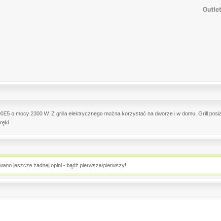
0E5 o mocy 2300 W. Z grilla elektrycznego można korzystać na dworze i w domu. Grill posi
ręki
owano jeszcze żadnej opini - bądź pierwsza/pierwszy!