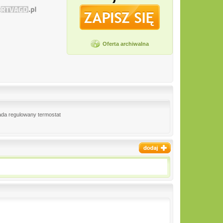
Oferta archiwalna
ada regulowany termostat