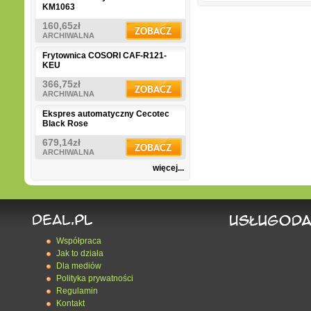
KM1063
160,65zł
ARCHIWALNA
Frytownica COSORI CAF-R121-
KEU
366,75zł
ARCHIWALNA
Ekspres automatyczny Cecotec
Black Rose
679,14zł
ARCHIWALNA
więcej...
Współpraca
Jak to działa
Dla mediów
Polityka prywatności
Regulamin
Kontakt