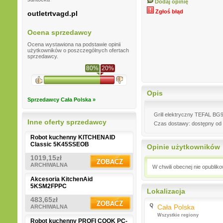
Dodaj opinię
Zgłoś błąd
outletrtvagd.pl
Ocena sprzedawcy
Ocena wystawiona na podstawie opinii
użytkowników o poszczególnych ofertach
sprzedawcy.
80%
20%
Opis
Sprzedawcy Cała Polska »
Grill elektryczny TEFAL BG9
Inne oferty sprzedawcy
Czas dostawy: dostępny od 
Robot kuchenny KITCHENAID
Classic 5K45SSEOB
Opinie użytkowników
1019,15zł
ARCHIWALNA
W chwili obecnej nie opublik
Akcesoria KitchenAid
5KSM2FPPC
Lokalizacja
483,65zł
Cała Polska
ARCHIWALNA
Wszystkie regiony
Robot kuchenny PROFI COOK PC-