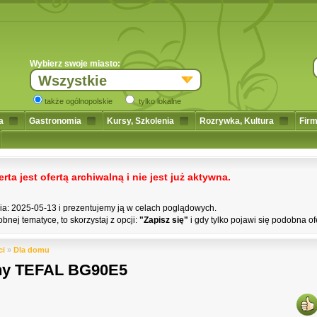
Wybierz swoje miasto:
Wszystkie
także ogólnopolskie
tylko lokalne
a
Gastronomia
Kursy, Szkolenia
Rozrywka, Kultura
Firm
a jest ofertą archiwalną i nie jest już aktywna.
nia: 2025-05-13 i prezentujemy ją w celach poglądowych.
bnej tematyce, to skorzystaj z opcji:
"Zapisz się"
i gdy tylko pojawi się podobna of
ci
»
Dla domu
czny TEFAL BG90E5