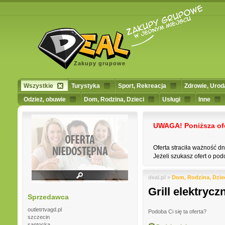
Zakupy grupowe
Wszystkie
Turystyka
Sport, Rekreacja
Zdrowie, Urod
Odzież, obuwie
Dom, Rodzina, Dzieci
Usługi
Inne
UWAGA! Poniższa ofert
Oferta straciła ważność d
Jeżeli szukasz ofert o podo
deal.pl »
Dom, Rodzina, Dzie
Grill elektry
Sprzedawca
outletrtvagd.pl
Podoba Ci się ta oferta?
szczecin
santocka