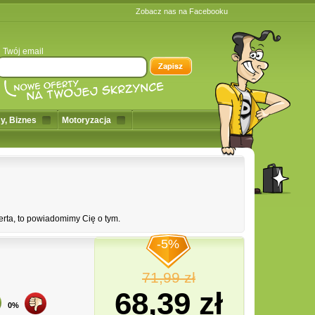
Zobacz nas na Facebooku
Twój email
y, Biznes
Motoryzacja
erta, to powiadomimy Cię o tym.
-5%
71,99 zł
68,39 zł
0%