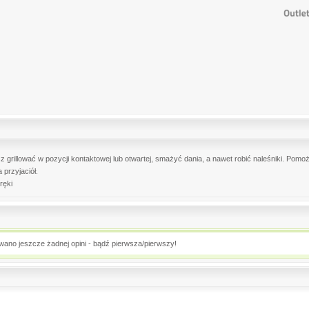
z grillować w pozycji kontaktowej lub otwartej, smażyć dania, a nawet robić naleśniki. Pomoże
 przyjaciół.
ręki
owano jeszcze żadnej opini - bądź pierwsza/pierwszy!