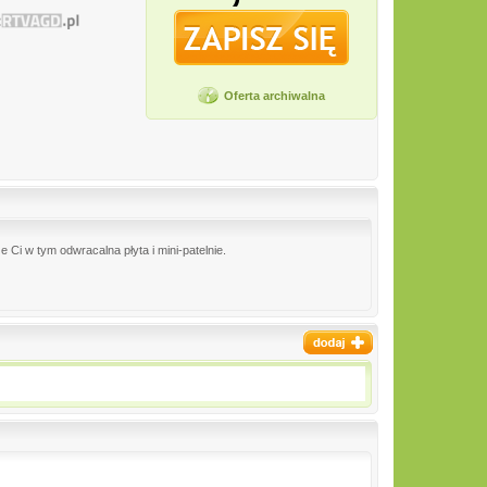
Oferta archiwalna
 Ci w tym odwracalna płyta i mini-patelnie.