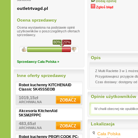
Dodaj opinię
Zgłoś błąd
outletrtvagd.pl
Ocena sprzedawcy
Ocena wystawiona na podstawie opinii
użytkowników o poszczególnych ofertach
sprzedawcy.
80%
20%
Opis
Sprzedawcy Cała Polska »
Z Multi Raclette 3 w 1 możes
Inne oferty sprzedawcy
Przygotowujesz przyjęcie dla
Czas dostawy: dostępny od 
Robot kuchenny KITCHENAID
Classic 5K45SSEOB
Opinie użytkowników
1019,15zł
ARCHIWALNA
W chwili obecnej nie opublik
Akcesoria KitchenAid
5KSM2FPPC
483,65zł
Lokalizacja
ARCHIWALNA
Cała Polska
Robot kuchenny PROFI COOK PC-