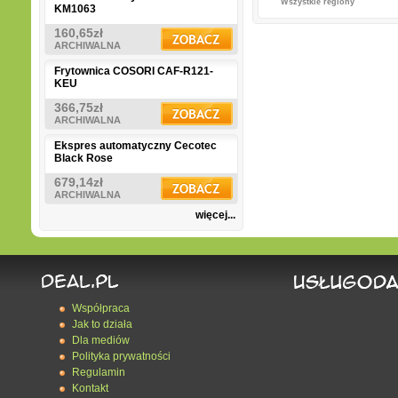
Wszystkie regiony
KM1063
160,65zł
ARCHIWALNA
Frytownica COSORI CAF-R121-
KEU
366,75zł
ARCHIWALNA
Ekspres automatyczny Cecotec
Black Rose
679,14zł
ARCHIWALNA
więcej...
Współpraca
Jak to działa
Dla mediów
Polityka prywatności
Regulamin
Kontakt