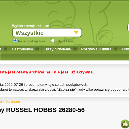
Wybierz swoje miasto:
Wszystkie
także ogólnopolskie
tylko lokalne
a
Gastronomia
Kursy, Szkolenia
Rozrywka, Kultura
Firm
a jest ofertą archiwalną i nie jest już aktywna.
nia: 2025-07-26 i prezentujemy ją w celach poglądowych.
bnej tematyce, to skorzystaj z opcji:
"Zapisz się"
i gdy tylko pojawi się podobna of
ci
»
Dla domu
czny RUSSEL HOBBS 26280-56