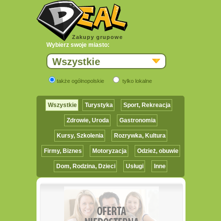
Zakupy grupowe
Wybierz swoje miasto:
Wszystkie
także ogólnopolskie
tylko lokalne
Wszystkie
Turystyka
Sport, Rekreacja
Zdrowie, Uroda
Gastronomia
Kursy, Szkolenia
Rozrywka, Kultura
Firmy, Biznes
Motoryzacja
Odzież, obuwie
Dom, Rodzina, Dzieci
Usługi
Inne