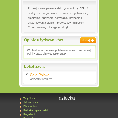
Profesjonalna patelnia elektryczna firmy BELLA
nadaje się do gotowania, smażenia, grillowania,
pieczenia, duszenia, gotowania, prażenia i
utrzymywania ciepła – prawdziwy multitalent.
Czas dostawy: dostępny od ręki
Opinie użytkowników
W chwili obecnej nie opublikowano jeszcze żadnej
opini - bądź pierwsza/pierwszy!
Lokalizacja
Cała Polska
Wszystkie regiony
dziecka
Współpraca
Jak to działa
Dla mediów
Polityka prywatności
Regulamin