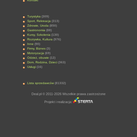
Kontakt
Turystyka
(309)
Sport, Rekreacja
(313)
Zdrowie, Uroda
(850)
Gastronomia
(88)
Kursy, Szkolenia
(130)
Rozrywka, Kultura
(976)
Inne
(90)
Firmy, Biznes
(3)
Motoryzacja
(69)
Odzież, obuwie
(12)
Dom, Rodzina, Dzieci
(363)
Usługi
(16)
Lista sprzedawców
(81332)
Deal.pl © 2011-2026 Wszelkie prawa zastrzeżone
Projekt i realizacja: