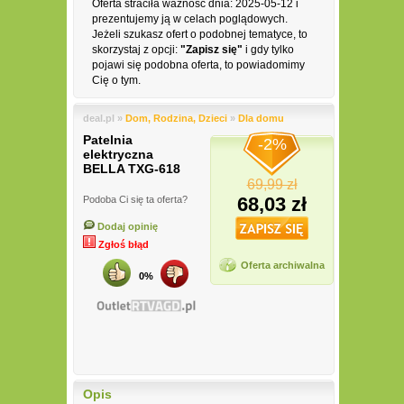
Oferta straciła ważność dnia: 2025-05-12 i
prezentujemy ją w celach poglądowych.
Jeżeli szukasz ofert o podobnej tematyce, to
skorzystaj z opcji:
"Zapisz się"
i gdy tylko
pojawi się podobna oferta, to powiadomimy
Cię o tym.
deal.pl »
Dom, Rodzina, Dzieci
»
Dla domu
Patelnia
-2%
elektryczna
BELLA TXG-618
69,99 zł
68,03 zł
Podoba Ci się ta oferta?
Dodaj opinię
Zgłoś błąd
Oferta archiwalna
0%
Opis