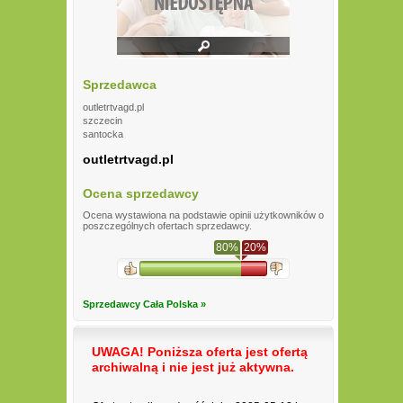
Sprzedawca
outletrtvagd.pl
szczecin
santocka
outletrtvagd.pl
Ocena sprzedawcy
Ocena wystawiona na podstawie opinii użytkowników o
poszczególnych ofertach sprzedawcy.
80%
20%
Sprzedawcy Cała Polska »
UWAGA! Poniższa oferta jest ofertą
archiwalną i nie jest już aktywna.