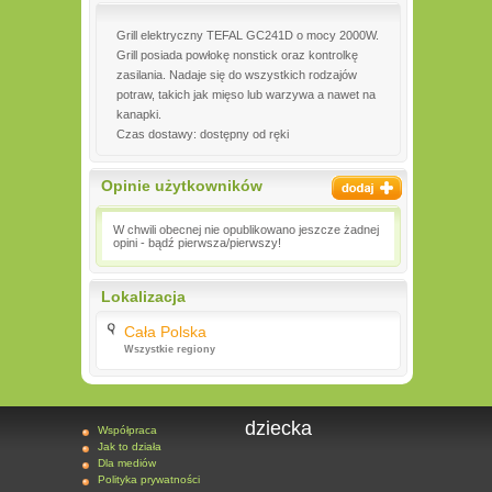
Grill elektryczny TEFAL GC241D o mocy 2000W.
Grill posiada powłokę nonstick oraz kontrolkę
zasilania. Nadaje się do wszystkich rodzajów
potraw, takich jak mięso lub warzywa a nawet na
kanapki.
Czas dostawy: dostępny od ręki
Opinie użytkowników
W chwili obecnej nie opublikowano jeszcze żadnej
opini - bądź pierwsza/pierwszy!
Lokalizacja
Cała Polska
Wszystkie regiony
dziecka
Współpraca
Jak to działa
Dla mediów
Polityka prywatności