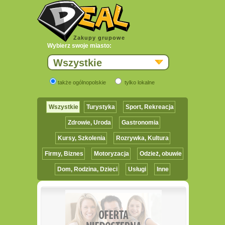
Zakupy grupowe
Wybierz swoje miasto:
Wszystkie
także ogólnopolskie
tylko lokalne
Wszystkie
Turystyka
Sport, Rekreacja
Zdrowie, Uroda
Gastronomia
Kursy, Szkolenia
Rozrywka, Kultura
Firmy, Biznes
Motoryzacja
Odzież, obuwie
Dom, Rodzina, Dzieci
Usługi
Inne