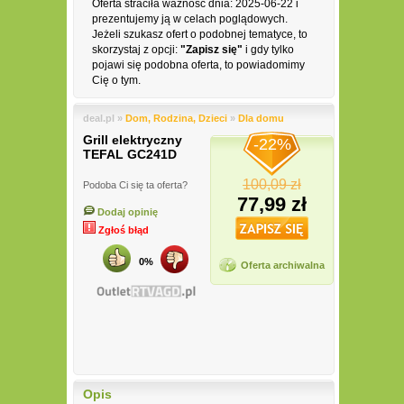
Oferta straciła ważność dnia: 2025-06-22 i
prezentujemy ją w celach poglądowych.
Jeżeli szukasz ofert o podobnej tematyce, to
skorzystaj z opcji:
"Zapisz się"
i gdy tylko
pojawi się podobna oferta, to powiadomimy
Cię o tym.
deal.pl »
Dom, Rodzina, Dzieci
»
Dla domu
Grill elektryczny
-22%
TEFAL GC241D
100,09 zł
Podoba Ci się ta oferta?
77,99 zł
Dodaj opinię
Zgłoś błąd
0%
Oferta archiwalna
Opis