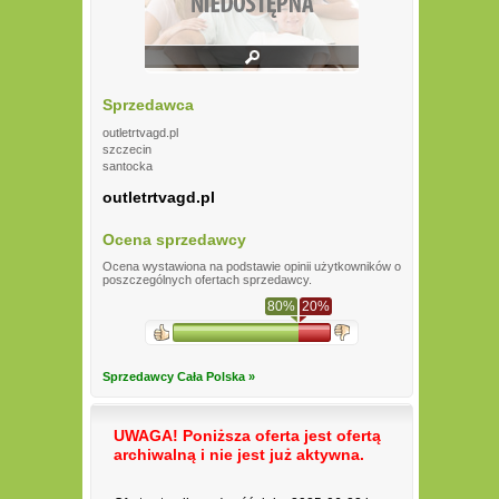
Sprzedawca
outletrtvagd.pl
szczecin
santocka
outletrtvagd.pl
Ocena sprzedawcy
Ocena wystawiona na podstawie opinii użytkowników o
poszczególnych ofertach sprzedawcy.
80%
20%
Sprzedawcy Cała Polska »
UWAGA! Poniższa oferta jest ofertą
archiwalną i nie jest już aktywna.