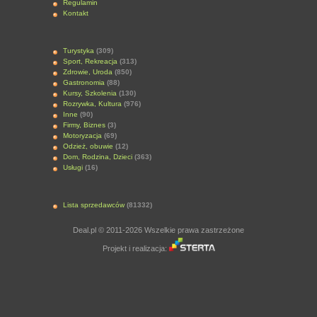
Regulamin
Kontakt
Turystyka
(309)
Sport, Rekreacja
(313)
Zdrowie, Uroda
(850)
Gastronomia
(88)
Kursy, Szkolenia
(130)
Rozrywka, Kultura
(976)
Inne
(90)
Firmy, Biznes
(3)
Motoryzacja
(69)
Odzież, obuwie
(12)
Dom, Rodzina, Dzieci
(363)
Usługi
(16)
Lista sprzedawców
(81332)
Deal.pl © 2011-2026 Wszelkie prawa zastrzeżone
Projekt i realizacja: