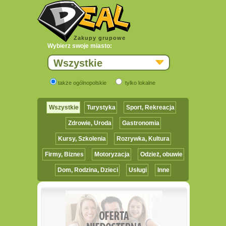
Zakupy grupowe
Wybierz swoje miasto:
Wszystkie
także ogólnopolskie
tylko lokalne
Wszystkie
Turystyka
Sport, Rekreacja
Zdrowie, Uroda
Gastronomia
Kursy, Szkolenia
Rozrywka, Kultura
Firmy, Biznes
Motoryzacja
Odzież, obuwie
Dom, Rodzina, Dzieci
Usługi
Inne