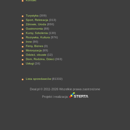
Kontakt
Turystyka
(309)
Sport, Rekreacja
(313)
Zdrowie, Uroda
(850)
Gastronomia
(88)
Kursy, Szkolenia
(130)
Rozrywka, Kultura
(976)
Inne
(90)
Firmy, Biznes
(3)
Motoryzacja
(69)
Odzież, obuwie
(12)
Dom, Rodzina, Dzieci
(363)
Usługi
(16)
Lista sprzedawców
(81332)
Deal.pl © 2011-2026 Wszelkie prawa zastrzeżone
Projekt i realizacja: