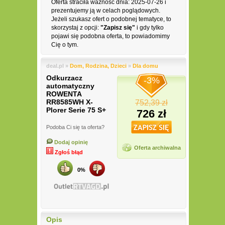
Oferta straciła ważność dnia: 2025-07-26 i
prezentujemy ją w celach poglądowych.
Jeżeli szukasz ofert o podobnej tematyce, to
skorzystaj z opcji:
"Zapisz się"
i gdy tylko
pojawi się podobna oferta, to powiadomimy
Cię o tym.
deal.pl »
Dom, Rodzina, Dzieci
»
Dla domu
Odkurzacz
-3%
automatyczny
ROWENTA
RR8585WH X-
752,39 zł
Plorer Serie 75 S+
726 zł
Podoba Ci się ta oferta?
Dodaj opinię
Oferta archiwalna
Zgłoś błąd
0%
Opis