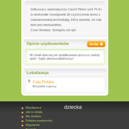
Odkurzacz automatyczny CareX-Plorer serii 75 S+
to doskonałe rozwiązanie do czyszczenia domu z
zaawansowaną technologią, która sprawia, że cały
dom jest nieskazitelny.
Czas dostawy: dostępny od ręki
Opinie użytkowników
W chwili obecnej nie opublikowano jeszcze żadnej
opini - bądź pierwsza/pierwszy!
Lokalizacja
Cała Polska
Wszystkie regiony
dziecka
Współpraca
Jak to działa
Dla mediów
Polityka prywatności
Regulamin