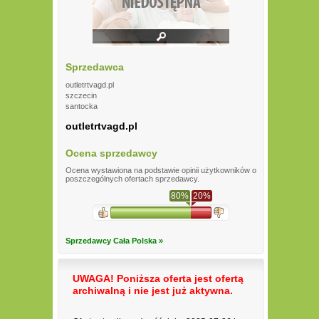
Sprzedawca
outletrtvagd.pl
szczecin
santocka
outletrtvagd.pl
Ocena sprzedawcy
Ocena wystawiona na podstawie opinii użytkowników o
poszczególnych ofertach sprzedawcy.
80%
20%
Sprzedawcy Cała Polska »
UWAGA! Poniższa oferta jest ofertą
archiwalną i nie jest już aktywna.