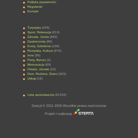
Polityka prywatności
Regulamin
Kontakt
Turystyka
(309)
Sport, Rekreacja
(313)
Zdrowie, Uroda
(850)
Gastronomia
(88)
Kursy, Szkolenia
(130)
Rozrywka, Kultura
(976)
Inne
(90)
Firmy, Biznes
(3)
Motoryzacja
(69)
Odzież, obuwie
(12)
Dom, Rodzina, Dzieci
(363)
Usługi
(16)
Lista sprzedawców
(81332)
Deal.pl © 2011-2026 Wszelkie prawa zastrzeżone
Projekt i realizacja: