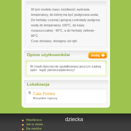
W tym modelu masz możliwość wybrania
temperatury, do której ma być podgrzana woda.
Do herbaty czarnej i gorącej czekolady podgrzej
wodę do temperatury 100°C, do kawy
rozpuszczalnej - 90°C, a do herbaty zielonej -
80°C.
Czas dostawy: dostępny od ręki
Opinie użytkowników
W chwili obecnej nie opublikowano jeszcze żadnej
opini - bądź pierwsza/pierwszy!
Lokalizacja
Cała Polska
Wszystkie regiony
dziecka
Współpraca
Jak to działa
Dla mediów