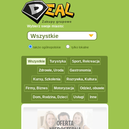
Zakupy grupowe
Wybierz swoje miasto:
Wszystkie
także ogólnopolskie
tylko lokalne
Wszystkie
Turystyka
Sport, Rekreacja
Zdrowie, Uroda
Gastronomia
Kursy, Szkolenia
Rozrywka, Kultura
Firmy, Biznes
Motoryzacja
Odzież, obuwie
Dom, Rodzina, Dzieci
Usługi
Inne