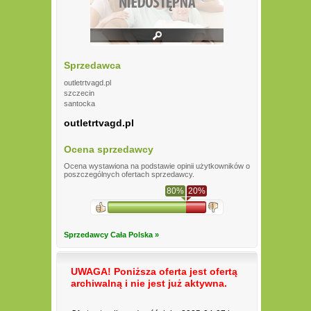
Sprzedawca
outletrtvagd.pl
szczecin
santocka
outletrtvagd.pl
Ocena sprzedawcy
Ocena wystawiona na podstawie opinii użytkowników o
poszczególnych ofertach sprzedawcy.
80%
20%
Sprzedawcy Cała Polska »
UWAGA! Poniższa oferta jest ofertą
archiwalną i nie jest już aktywna.