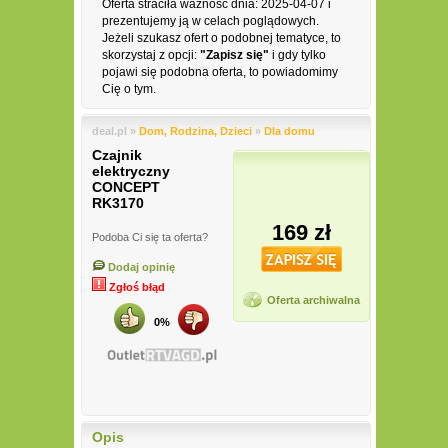
Oferta straciła ważność dnia: 2025-04-07 i
prezentujemy ją w celach poglądowych.
Jeżeli szukasz ofert o podobnej tematyce, to
skorzystaj z opcji:
"Zapisz się"
i gdy tylko
pojawi się podobna oferta, to powiadomimy
Cię o tym.
deal.pl »
Dom, Rodzina, Dzieci
»
Dla domu
Czajnik
elektryczny
CONCEPT
RK3170
169 zł
Podoba Ci się ta oferta?
Dodaj opinię
Zgłoś błąd
Oferta archiwalna
0%
Opis