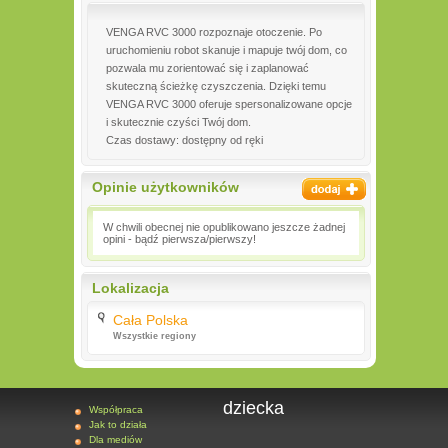
VENGA RVC 3000 rozpoznaje otoczenie. Po
uruchomieniu robot skanuje i mapuje twój dom, co
pozwala mu zorientować się i zaplanować
skuteczną ścieżkę czyszczenia. Dzięki temu
VENGA RVC 3000 oferuje spersonalizowane opcje
i skutecznie czyści Twój dom.
Czas dostawy: dostępny od ręki
Opinie użytkowników
W chwili obecnej nie opublikowano jeszcze żadnej
opini - bądź pierwsza/pierwszy!
Lokalizacja
Cała Polska
Wszystkie regiony
dziecka
Współpraca
Jak to działa
Dla mediów