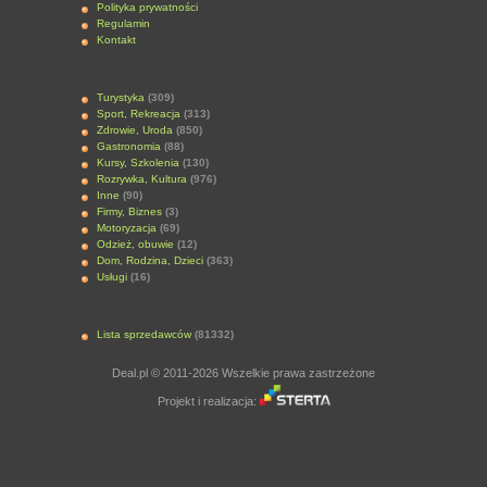
Polityka prywatności
Regulamin
Kontakt
Turystyka
(309)
Sport, Rekreacja
(313)
Zdrowie, Uroda
(850)
Gastronomia
(88)
Kursy, Szkolenia
(130)
Rozrywka, Kultura
(976)
Inne
(90)
Firmy, Biznes
(3)
Motoryzacja
(69)
Odzież, obuwie
(12)
Dom, Rodzina, Dzieci
(363)
Usługi
(16)
Lista sprzedawców
(81332)
Deal.pl © 2011-2026 Wszelkie prawa zastrzeżone
Projekt i realizacja: