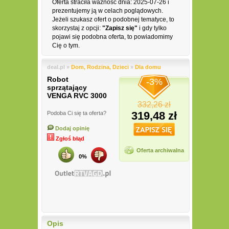
Oferta straciła ważność dnia: 2025-07-26 i
prezentujemy ją w celach poglądowych.
Jeżeli szukasz ofert o podobnej tematyce, to
skorzystaj z opcji:
"Zapisz się"
i gdy tylko
pojawi się podobna oferta, to powiadomimy
Cię o tym.
deal.pl »
Dom, Rodzina, Dzieci
»
Dla domu
Robot
-3%
sprzątający
VENGA RVC 3000
332,26 zł
319,48 zł
Podoba Ci się ta oferta?
Dodaj opinię
Zgłoś błąd
Oferta archiwalna
0%
Opis