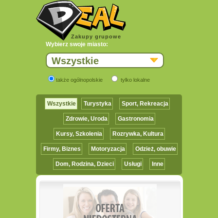
Zakupy grupowe
Wybierz swoje miasto:
Wszystkie
także ogólnopolskie
tylko lokalne
Wszystkie
Turystyka
Sport, Rekreacja
Zdrowie, Uroda
Gastronomia
Kursy, Szkolenia
Rozrywka, Kultura
Firmy, Biznes
Motoryzacja
Odzież, obuwie
Dom, Rodzina, Dzieci
Usługi
Inne