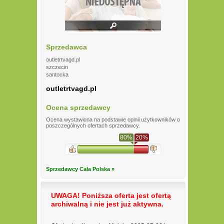
Sprzedawca
outletrtvagd.pl
szczecin
santocka
outletrtvagd.pl
Ocena sprzedawcy
Ocena wystawiona na podstawie opinii użytkowników o
poszczególnych ofertach sprzedawcy.
80%
20%
Sprzedawcy Cała Polska »
UWAGA! Poniższa oferta jest ofertą
archiwalną i nie jest już aktywna.