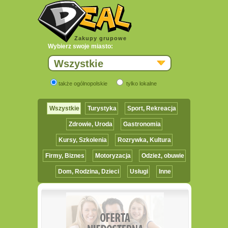
Zakupy grupowe
Wybierz swoje miasto:
Wszystkie
także ogólnopolskie
tylko lokalne
Wszystkie
Turystyka
Sport, Rekreacja
Zdrowie, Uroda
Gastronomia
Kursy, Szkolenia
Rozrywka, Kultura
Firmy, Biznes
Motoryzacja
Odzież, obuwie
Dom, Rodzina, Dzieci
Usługi
Inne