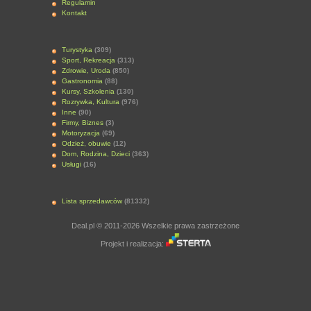
Regulamin
Kontakt
Turystyka
(309)
Sport, Rekreacja
(313)
Zdrowie, Uroda
(850)
Gastronomia
(88)
Kursy, Szkolenia
(130)
Rozrywka, Kultura
(976)
Inne
(90)
Firmy, Biznes
(3)
Motoryzacja
(69)
Odzież, obuwie
(12)
Dom, Rodzina, Dzieci
(363)
Usługi
(16)
Lista sprzedawców
(81332)
Deal.pl © 2011-2026 Wszelkie prawa zastrzeżone
Projekt i realizacja: