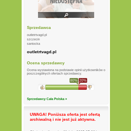
Sprzedawca
outletrtvagd.pl
szczecin
santocka
outletrtvagd.pl
Ocena sprzedawcy
Ocena wystawiona na podstawie opinii użytkowników o
poszczególnych ofertach sprzedawcy.
80%
20%
Sprzedawcy Cała Polska »
UWAGA! Poniższa oferta jest ofertą
archiwalną i nie jest już aktywna.