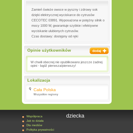
Zamień świeże owoce w pyszny i zdrowy sok
dzięki elektrycznej wyciskarce do cytrusów
CECOTEC 03891. Wyposażona w potężny silnik o
mocy 1000 W, gwarantuje szybkie i efektywne
wyciskanie ulubionych cytrusów.
Czas dostawy: dostępny od ręki
Opinie użytkowników
W chwili obecnej nie opublikowano jeszcze żadnej
opini - bądź pierwsza/pierwszy!
Lokalizacja
Cała Polska
Wszystkie regiony
dziecka
Współpraca
Jak to działa
Dla mediów
Polityka prywatności