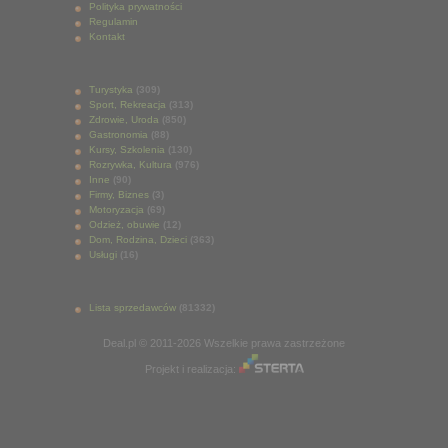
Polityka prywatności
Regulamin
Kontakt
Turystyka
(309)
Sport, Rekreacja
(313)
Zdrowie, Uroda
(850)
Gastronomia
(88)
Kursy, Szkolenia
(130)
Rozrywka, Kultura
(976)
Inne
(90)
Firmy, Biznes
(3)
Motoryzacja
(69)
Odzież, obuwie
(12)
Dom, Rodzina, Dzieci
(363)
Usługi
(16)
Lista sprzedawców
(81332)
Deal.pl © 2011-2026 Wszelkie prawa zastrzeżone
Projekt i realizacja: