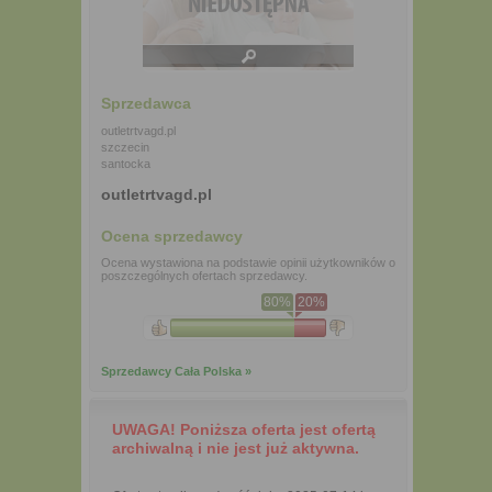
Sprzedawca
outletrtvagd.pl
szczecin
santocka
outletrtvagd.pl
Ocena sprzedawcy
Ocena wystawiona na podstawie opinii użytkowników o
poszczególnych ofertach sprzedawcy.
80%
20%
Sprzedawcy Cała Polska »
UWAGA! Poniższa oferta jest ofertą
archiwalną i nie jest już aktywna.