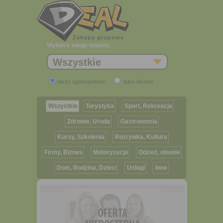
Zakupy grupowe
Wybierz swoje miasto:
Wszystkie
także ogólnopolskie
tylko lokalne
Wszystkie
Turystyka
Sport, Rekreacja
Zdrowie, Uroda
Gastronomia
Kursy, Szkolenia
Rozrywka, Kultura
Firmy, Biznes
Motoryzacja
Odzież, obuwie
Dom, Rodzina, Dzieci
Usługi
Inne