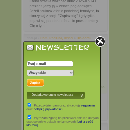
Oferta straciła ważność dnia: 2025-07-14 i
prezentujemy ją w celach poglądowych.
Jeżeli szukasz ofert o podobnej tematyce, to
skorzystaj z opcji:
"Zapisz się"
i gdy tylko
pojawi się podobna oferta, to powiadomimy
Cię o tym.
deal.pl »
Dom, Rodzina, Dzieci
»
Dla domu
Frytownica
TEFAL EY942BE0
Podoba Ci się ta oferta?
389,25 zł
Dodaj opinię
Zgłoś błąd
0%
Oferta archiwalna
Dodatkowe opcje newslettera
Przeczytałem/am oraz akceptuję
regulamin
oraz
politykę prywatności
Wyrażam zgodę na przetwarzanie ich danych
osobowych w celach reklamowych
[pełna treść
klauzuli]
Opis