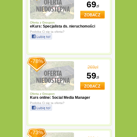
69
zł
Oferta z
Groupon
eKurs: Specjalista ds. nieruchomości
Podoba Ci się ta oferta?
-78%
269zł
59
zł
Oferta z
Groupon
Kurs online: Social Media Manager
Podoba Ci się ta oferta?
-73%