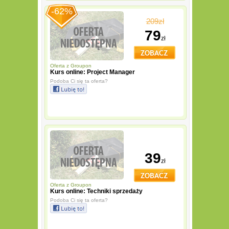
-62%
209zł
79
zł
Oferta z
Groupon
Kurs online: Project Manager
Podoba Ci się ta oferta?
39
zł
Oferta z
Groupon
Kurs online: Techniki sprzedaży
Podoba Ci się ta oferta?