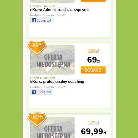
Oferta z
Groupon
eKurs: Administracja, zarządzanie
Podoba Ci się ta oferta?
-69%
229zł
69
zł
Oferta z
Groupon
eKurs: profesjonalny coaching
Podoba Ci się ta oferta?
-69%
229zł
69,99
zł