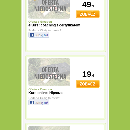
49
zł
Oferta z
Groupon
eKurs: coaching z certyfikatem
Podoba Ci się ta oferta?
19
zł
Oferta z
Groupon
Kurs online: Hipnoza
Podoba Ci się ta oferta?