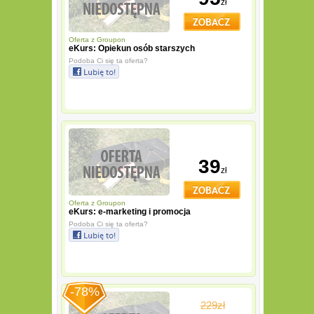
zł
Oferta z
Groupon
eKurs: Opiekun osób starszych
Podoba Ci się ta oferta?
39
zł
Oferta z
Groupon
eKurs: e-marketing i promocja
Podoba Ci się ta oferta?
-78%
229zł