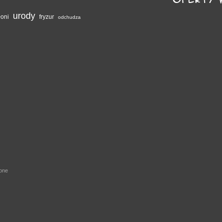
urody
łoni
fryzur
odchudza
żone