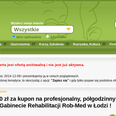
Wybierz swoje miasto:
Wszystkie
także ogólnopolskie
tylko lokalne
a
Gastronomia
Kursy, Szkolenia
Rozrywka, Kultura
Firm
a jest ofertą archiwalną i nie jest już aktywna.
nia: 2014-12-09 i prezentujemy ją w celach poglądowych.
bnej tematyce, to skorzystaj z opcji:
"Zapisz się"
i gdy tylko pojawi się podobna of
saże
60 zł za kupon na profesjonalny, półgodzinn
 Gabinecie Rehabilitacji Rob-Med w Łodzi !