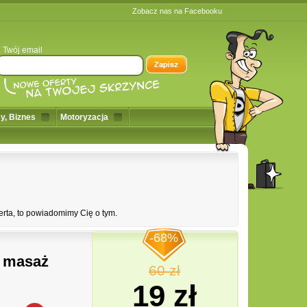
Zobacz nas na Facebooku
Twój email
y, Biznes
Motoryzacja
erta, to powiadomimy Cię o tym.
-68%
y masaż
60 zł
19 zł