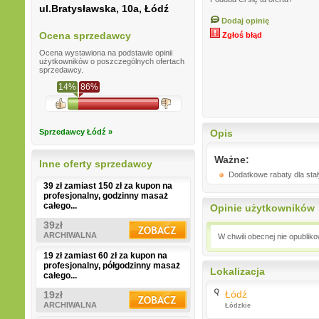
ul.Bratysławska, 10a, Łódź
Dodaj opinię
Ocena sprzedawcy
Zgłoś błąd
Ocena wystawiona na podstawie opinii
użytkowników o poszczególnych ofertach
sprzedawcy.
14%
86%
Sprzedawcy Łódź »
Opis
Ważne:
Inne oferty sprzedawcy
Dodatkowe rabaty dla stał
39 zł zamiast 150 zł za kupon na
profesjonalny, godzinny masaż
całego...
Opinie użytkowników
39zł
ARCHIWALNA
W chwili obecnej nie opublik
19 zł zamiast 60 zł za kupon na
profesjonalny, półgodzinny masaż
Lokalizacja
całego...
Łódź
19zł
ARCHIWALNA
Łódzkie