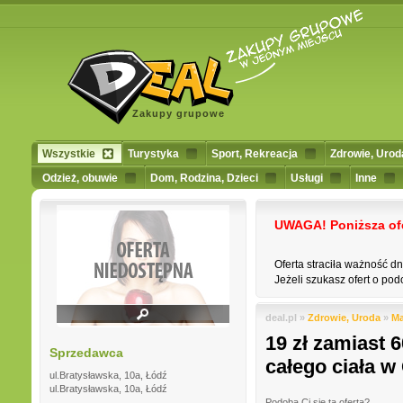
Zakupy grupowe
Wszystkie
Turystyka
Sport, Rekreacja
Zdrowie, Urod
Odzież, obuwie
Dom, Rodzina, Dzieci
Usługi
Inne
UWAGA! Poniższa ofert
Oferta straciła ważność d
Jeżeli szukasz ofert o podo
deal.pl »
Zdrowie, Uroda
»
Ma
19 zł zamiast 
Sprzedawca
całego ciała w
ul.Bratysławska, 10a, Łódź
ul.Bratysławska, 10a, Łódź
Podoba Ci się ta oferta?