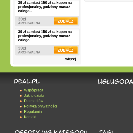
39 zł zamiast 150 zł za kupon na
profesjonalny, godzinny masaż
całego...
39zł
ARCHIWALNA
39 zł zamiast 150 zł za kupon na
profesjonalny, godzinny masaż
całego...
39zł
ARCHIWALNA
więcej...
Współpraca
Jak to działa
Dla mediów
Polityka prywatności
Regulamin
Kontakt