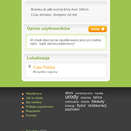
Bramka do piłki nożnej firmy Axer 180cm.
Czas dostawy: dostępny od ręki
Opinie użytkowników
W chwili obecnej nie opublikowano jeszcze żadnej
opini - bądź pierwsza/pierwszy!
Lokalizacja
Cała Polska
Wszystkie regiony
dłoni
romantyczny
naukę
Współpraca
urody
tańca
dziecka
Jak to działa
beauty
odchudza
szkole
Dla mediów
restauracj
fryzur
kolację
Polityka prywatności
paznokci
Regulamin
Kontakt
Turystyka
(309)