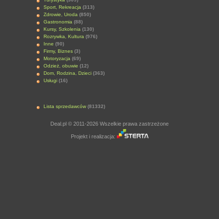
Sport, Rekreacja
(313)
Zdrowie, Uroda
(850)
Gastronomia
(88)
Kursy, Szkolenia
(130)
Rozrywka, Kultura
(976)
Inne
(90)
Firmy, Biznes
(3)
Motoryzacja
(69)
Odzież, obuwie
(12)
Dom, Rodzina, Dzieci
(363)
Usługi
(16)
Lista sprzedawców
(81332)
Deal.pl © 2011-2026 Wszelkie prawa zastrzeżone
Projekt i realizacja: