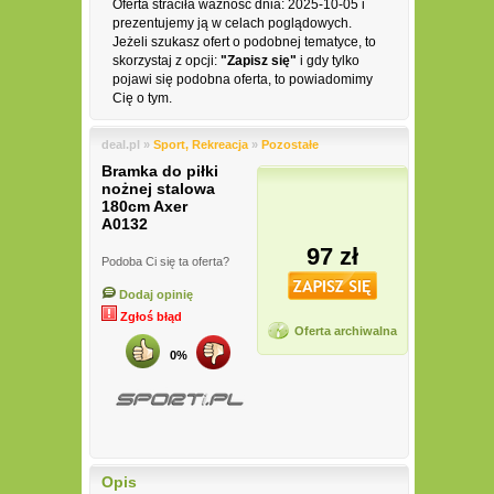
Oferta straciła ważność dnia: 2025-10-05 i
prezentujemy ją w celach poglądowych.
Jeżeli szukasz ofert o podobnej tematyce, to
skorzystaj z opcji:
"Zapisz się"
i gdy tylko
pojawi się podobna oferta, to powiadomimy
Cię o tym.
deal.pl »
Sport, Rekreacja
»
Pozostałe
Bramka do piłki
nożnej stalowa
180cm Axer
A0132
97 zł
Podoba Ci się ta oferta?
Dodaj opinię
Zgłoś błąd
Oferta archiwalna
0%
Opis