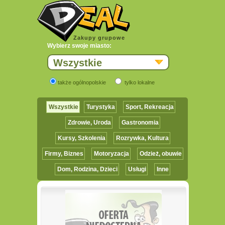
Zakupy grupowe
Wybierz swoje miasto:
Wszystkie
także ogólnopolskie
tylko lokalne
Wszystkie
Turystyka
Sport, Rekreacja
Zdrowie, Uroda
Gastronomia
Kursy, Szkolenia
Rozrywka, Kultura
Firmy, Biznes
Motoryzacja
Odzież, obuwie
Dom, Rodzina, Dzieci
Usługi
Inne