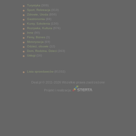
Turystyka
(309)
Sport, Rekreacja
(313)
Zdrowie, Uroda
(850)
Gastronomia
(88)
Kursy, Szkolenia
(130)
Rozrywka, Kultura
(976)
Inne
(90)
Firmy, Biznes
(3)
Motoryzacja
(69)
Odzież, obuwie
(12)
Dom, Rodzina, Dzieci
(363)
Usługi
(16)
Lista sprzedawców
(81332)
Deal.pl © 2011-2026 Wszelkie prawa zastrzeżone
Projekt i realizacja: