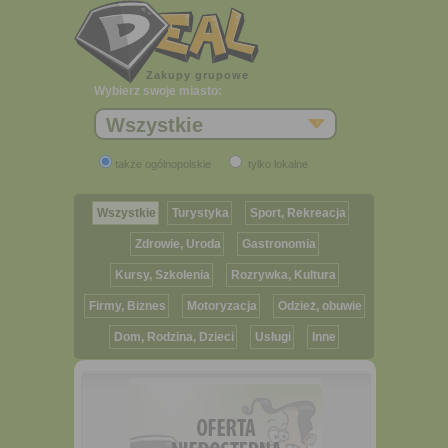
Zakupy grupowe
Wybierz swoje miasto:
Wszystkie
także ogólnopolskie
tylko lokalne
Wszystkie
Turystyka
Sport, Rekreacja
Zdrowie, Uroda
Gastronomia
Kursy, Szkolenia
Rozrywka, Kultura
Firmy, Biznes
Motoryzacja
Odzież, obuwie
Dom, Rodzina, Dzieci
Usługi
Inne