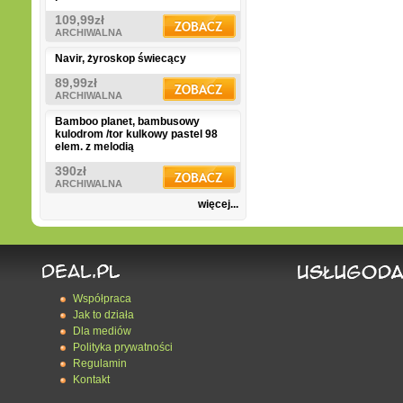
109,99zł
ARCHIWALNA
Navir, żyroskop świecący
89,99zł
ARCHIWALNA
Bamboo planet, bambusowy
kulodrom /tor kulkowy pastel 98
elem. z melodią
390zł
ARCHIWALNA
więcej...
Współpraca
Jak to działa
Dla mediów
Polityka prywatności
Regulamin
Kontakt