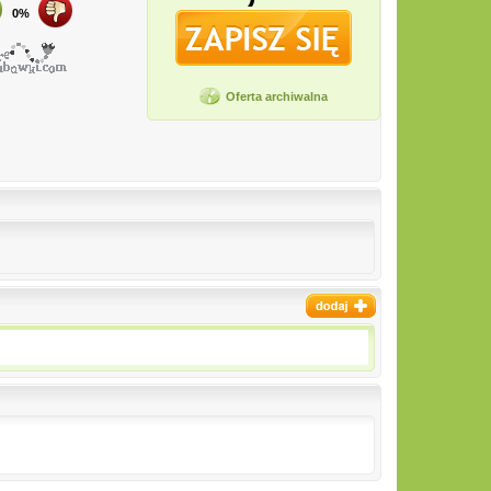
0%
Oferta archiwalna