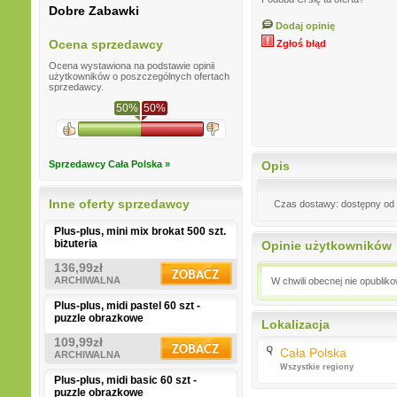
Dobre Zabawki
Dodaj opinię
Ocena sprzedawcy
Zgłoś błąd
Ocena wystawiona na podstawie opinii
użytkowników o poszczególnych ofertach
sprzedawcy.
50%
50%
Sprzedawcy Cała Polska »
Opis
Inne oferty sprzedawcy
Czas dostawy: dostępny od 
Plus-plus, mini mix brokat 500 szt.
biżuteria
Opinie użytkowników
136,99zł
ARCHIWALNA
W chwili obecnej nie opublik
Plus-plus, midi pastel 60 szt -
puzzle obrazkowe
Lokalizacja
109,99zł
Cała Polska
ARCHIWALNA
Wszystkie regiony
Plus-plus, midi basic 60 szt -
puzzle obrazkowe