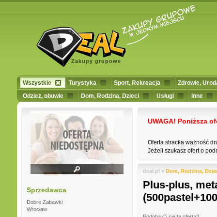
Zakupy grupowe
Wszystkie
Turystyka
Sport, Rekreacja
Zdrowie, Urod
Odzież, obuwie
Dom, Rodzina, Dzieci
Usługi
Inne
UWAGA! Poniższa ofert
Oferta straciła ważność d
Jeżeli szukasz ofert o podo
deal.pl »
Dom, Rodzina, Dzie
Plus-plus, met
Sprzedawca
(500pastel+10
Dobre Zabawki
Wrocław
Podoba Ci się ta oferta?