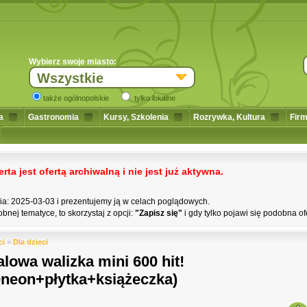
Wybierz swoje miasto:
Wszystkie
także ogólnopolskie
tylko lokalne
a
Gastronomia
Kursy, Szkolenia
Rozrywka, Kultura
Firm
a jest ofertą archiwalną i nie jest już aktywna.
nia: 2025-03-03 i prezentujemy ją w celach poglądowych.
bnej tematyce, to skorzystaj z opcji:
"Zapisz się"
i gdy tylko pojawi się podobna of
ci
»
Dla dzieci
alowa walizka mini 600 hit!
0neon+płytka+książeczka)