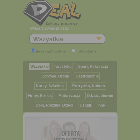
Zakupy grupowe
Wybierz swoje miasto:
Wszystkie
także ogólnopolskie
tylko lokalne
Wszystkie
Turystyka
Sport, Rekreacja
Zdrowie, Uroda
Gastronomia
Kursy, Szkolenia
Rozrywka, Kultura
Firmy, Biznes
Motoryzacja
Odzież, obuwie
Dom, Rodzina, Dzieci
Usługi
Inne