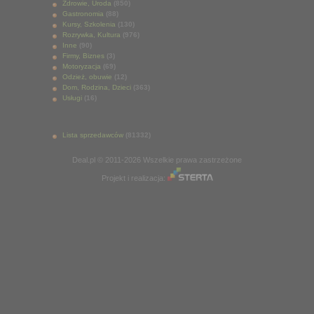
Zdrowie, Uroda
(850)
Gastronomia
(88)
Kursy, Szkolenia
(130)
Rozrywka, Kultura
(976)
Inne
(90)
Firmy, Biznes
(3)
Motoryzacja
(69)
Odzież, obuwie
(12)
Dom, Rodzina, Dzieci
(363)
Usługi
(16)
Lista sprzedawców
(81332)
Deal.pl © 2011-2026 Wszelkie prawa zastrzeżone
Projekt i realizacja: