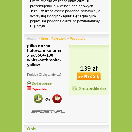
Oferta straciła ważność dnia: 2025-10-05 i
prezentujemy ją w celach poglądowych.
Jeżeli szukasz ofert o podobnej tematyce, to
skorzystaj z opcji:
"Zapisz się"
i gdy tylko
pojawi się podobna oferta, to powiadomimy
Cię o tym.
deal.pl »
Sport, Rekreacja
»
Pozostałe
piłka nożna
halowa nike prmr
x sc3564-100
white-anthracite-
yellow
139 zł
Podoba Ci się ta oferta?
Dodaj opinię
Oferta archiwalna
Zgłoś błąd
0%
Opis