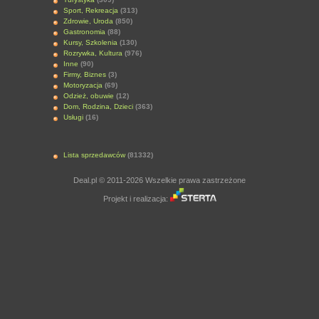
Sport, Rekreacja
(313)
Zdrowie, Uroda
(850)
Gastronomia
(88)
Kursy, Szkolenia
(130)
Rozrywka, Kultura
(976)
Inne
(90)
Firmy, Biznes
(3)
Motoryzacja
(69)
Odzież, obuwie
(12)
Dom, Rodzina, Dzieci
(363)
Usługi
(16)
Lista sprzedawców
(81332)
Deal.pl © 2011-2026 Wszelkie prawa zastrzeżone
Projekt i realizacja: