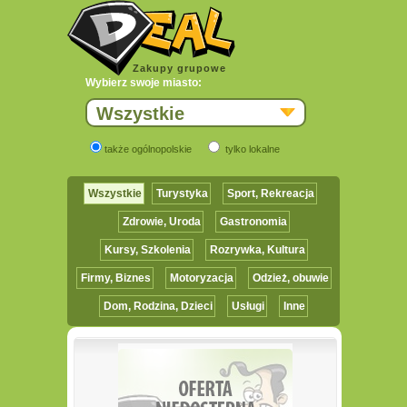
Zakupy grupowe
Wybierz swoje miasto:
Wszystkie
także ogólnopolskie
tylko lokalne
Wszystkie
Turystyka
Sport, Rekreacja
Zdrowie, Uroda
Gastronomia
Kursy, Szkolenia
Rozrywka, Kultura
Firmy, Biznes
Motoryzacja
Odzież, obuwie
Dom, Rodzina, Dzieci
Usługi
Inne