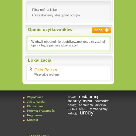
Piłka nożna Nike.
Czas dostawy: dostępny od ręki
Opinie użytkowników
W chwili obecnej nie opublikowano jeszcze żadnej
opini - bądź pierwsza/pierwszy!
Lokalizacja
Cała Polska
Wszystkie regiony
restauracj
Współpraca
szkole
beauty
fryzur
paznokci
Jak to działa
naukę
odchudza
dziecka
Dla mediów
tańca
dłoni
romantyczny
Polityka prywatności
urody
kolację
Regulamin
Kontakt
Turystyka
(309)