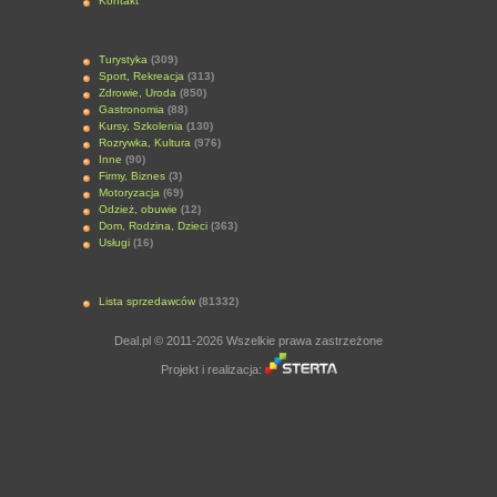
Kontakt
Turystyka
(309)
Sport, Rekreacja
(313)
Zdrowie, Uroda
(850)
Gastronomia
(88)
Kursy, Szkolenia
(130)
Rozrywka, Kultura
(976)
Inne
(90)
Firmy, Biznes
(3)
Motoryzacja
(69)
Odzież, obuwie
(12)
Dom, Rodzina, Dzieci
(363)
Usługi
(16)
Lista sprzedawców
(81332)
Deal.pl © 2011-2026 Wszelkie prawa zastrzeżone
Projekt i realizacja: