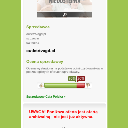
Sprzedawca
outletrtvagd.pl
szczecin
santocka
outletrtvagd.pl
Ocena sprzedawcy
Ocena wystawiona na podstawie opinii użytkowników o
poszczególnych ofertach sprzedawcy.
80%
20%
Sprzedawcy Cała Polska »
UWAGA! Poniższa oferta jest ofertą
archiwalną i nie jest już aktywna.