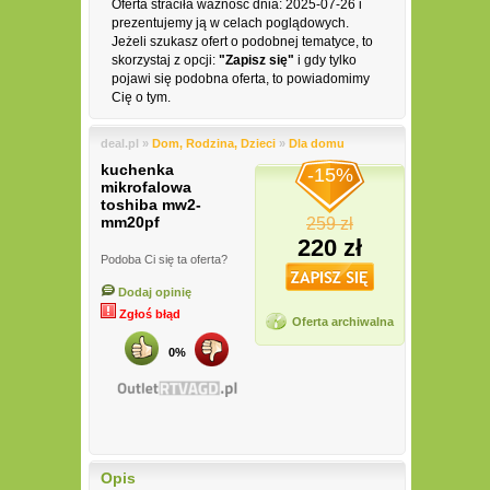
Oferta straciła ważność dnia: 2025-07-26 i
prezentujemy ją w celach poglądowych.
Jeżeli szukasz ofert o podobnej tematyce, to
skorzystaj z opcji:
"Zapisz się"
i gdy tylko
pojawi się podobna oferta, to powiadomimy
Cię o tym.
deal.pl »
Dom, Rodzina, Dzieci
»
Dla domu
kuchenka
-15%
mikrofalowa
toshiba mw2-
mm20pf
259 zł
220 zł
Podoba Ci się ta oferta?
Dodaj opinię
Zgłoś błąd
Oferta archiwalna
0%
Opis