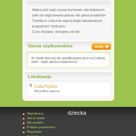
Większość ludzi używa kuchenek mikrofalowych
tylko do odgrzewania potraw. Ale gama produktów
Toshiba to znacznie więcej dzięki wbudowanym
programom i funkcjom.
Czas dostawy: dostępny od ręki
Opinie użytkowników
W chwili obecnej nie opublikowano jeszcze żadnej
opini - bądź pierwsza/pierwszy!
Lokalizacja
Cała Polska
Wszystkie regiony
dziecka
Współpraca
Jak to działa
Dla mediów
Polityka prywatności
Regulamin