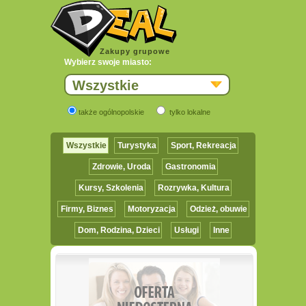
Zakupy grupowe
Wybierz swoje miasto:
Wszystkie
także ogólnopolskie
tylko lokalne
Wszystkie
Turystyka
Sport, Rekreacja
Zdrowie, Uroda
Gastronomia
Kursy, Szkolenia
Rozrywka, Kultura
Firmy, Biznes
Motoryzacja
Odzież, obuwie
Dom, Rodzina, Dzieci
Usługi
Inne