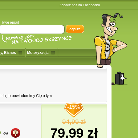
Zobacz nas na Facebooku
Twój email
y, Biznes
Motoryzacja
erta, to powiadomimy Cię o tym.
-15%
94,99 zł
79,99 zł
0%