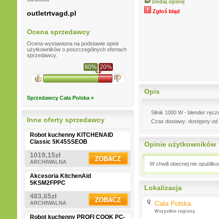
Dodaj opinię
Zgłoś błąd
outletrtvagd.pl
Ocena sprzedawcy
Ocena wystawiona na podstawie opinii
użytkowników o poszczególnych ofertach
sprzedawcy.
80%
20%
Opis
Sprzedawcy Cała Polska »
Silnik 1000 W - blender rę
Inne oferty sprzedawcy
Czas dostawy: dostępny od 
Robot kuchenny KITCHENAID
Classic 5K45SSEOB
Opinie użytkowników
1019,15zł
ARCHIWALNA
W chwili obecnej nie opublik
Akcesoria KitchenAid
5KSM2FPPC
Lokalizacja
483,65zł
Cała Polska
ARCHIWALNA
Wszystkie regiony
Robot kuchenny PROFI COOK PC-