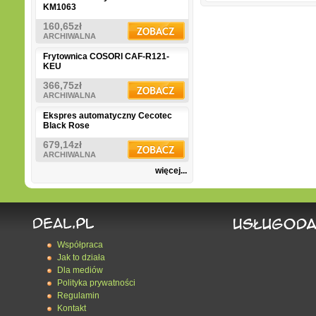
KM1063
160,65zł
ARCHIWALNA
Frytownica COSORI CAF-R121-
KEU
366,75zł
ARCHIWALNA
Ekspres automatyczny Cecotec
Black Rose
679,14zł
ARCHIWALNA
więcej...
Współpraca
Jak to działa
Dla mediów
Polityka prywatności
Regulamin
Kontakt