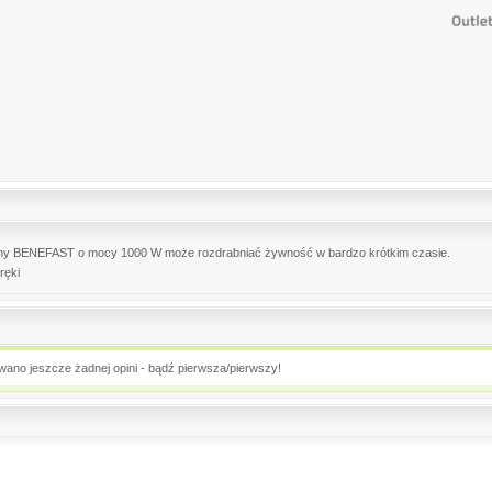
czny BENEFAST o mocy 1000 W może rozdrabniać żywność w bardzo krótkim czasie.
ręki
owano jeszcze żadnej opini - bądź pierwsza/pierwszy!