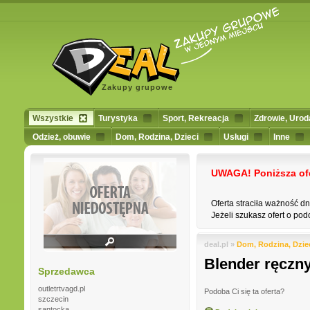
Zakupy grupowe
Wszystkie
Turystyka
Sport, Rekreacja
Zdrowie, Urod
Odzież, obuwie
Dom, Rodzina, Dzieci
Usługi
Inne
UWAGA! Poniższa ofert
Oferta straciła ważność d
Jeżeli szukasz ofert o podo
deal.pl »
Dom, Rodzina, Dzie
Blender ręczn
Sprzedawca
outletrtvagd.pl
Podoba Ci się ta oferta?
szczecin
santocka