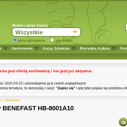
Wybierz swoje miasto:
Wszystkie
także ogólnopolskie
tylko lokalne
a
Gastronomia
Kursy, Szkolenia
Rozrywka, Kultura
Firm
a jest ofertą archiwalną i nie jest już aktywna.
nia: 2025-03-22 i prezentujemy ją w celach poglądowych.
bnej tematyce, to skorzystaj z opcji:
"Zapisz się"
i gdy tylko pojawi się podobna of
ci
»
Dla domu
y ‎BENEFAST HB-8001A10