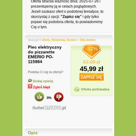
Oferta straciła ważność dnia: 2025-07-26 i
prezentujemy ją w celach poglądowych.
Jeżeli szukasz ofert o podobnej tematyce, to
skorzystaj z opcji:
"Zapisz się"
i gdy tylko
pojawi się podobna oferta, to powiadomimy
Cię o tym.
deal.pl »
Dom, Rodzina, Dzieci
»
Dla domu
Piec elektryczny
-32%
do pizzarette
EMERIO PO-
115984
67,99 zł
45,99 zł
Podoba Ci się ta oferta?
Dodaj opinię
Zgłoś błąd
Oferta archiwalna
0%
Opis