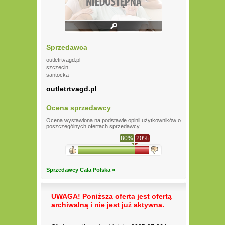
Sprzedawca
outletrtvagd.pl
szczecin
santocka
outletrtvagd.pl
Ocena sprzedawcy
Ocena wystawiona na podstawie opinii użytkowników o
poszczególnych ofertach sprzedawcy.
80%
20%
Sprzedawcy Cała Polska »
UWAGA! Poniższa oferta jest ofertą
archiwalną i nie jest już aktywna.