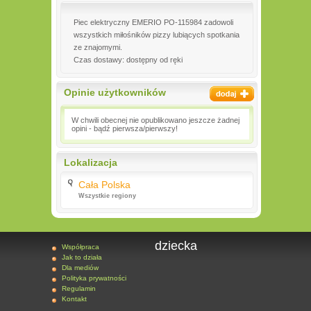
Piec elektryczny EMERIO PO-115984 zadowoli
wszystkich miłośników pizzy lubiących spotkania
ze znajomymi.
Czas dostawy: dostępny od ręki
Opinie użytkowników
W chwili obecnej nie opublikowano jeszcze żadnej
opini - bądź pierwsza/pierwszy!
Lokalizacja
Cała Polska
Wszystkie regiony
dziecka
Współpraca
Jak to działa
Dla mediów
Polityka prywatności
Regulamin
Kontakt