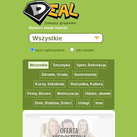
Zakupy grupowe
Wybierz swoje miasto:
Wszystkie
także ogólnopolskie
tylko lokalne
Wszystkie
Turystyka
Sport, Rekreacja
Zdrowie, Uroda
Gastronomia
Kursy, Szkolenia
Rozrywka, Kultura
Firmy, Biznes
Motoryzacja
Odzież, obuwie
Dom, Rodzina, Dzieci
Usługi
Inne