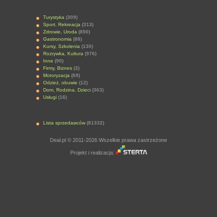
Turystyka
(309)
Sport, Rekreacja
(313)
Zdrowie, Uroda
(850)
Gastronomia
(88)
Kursy, Szkolenia
(130)
Rozrywka, Kultura
(976)
Inne
(90)
Firmy, Biznes
(3)
Motoryzacja
(69)
Odzież, obuwie
(12)
Dom, Rodzina, Dzieci
(363)
Usługi
(16)
Lista sprzedawców
(81332)
Deal.pl © 2011-2026 Wszelkie prawa zastrzeżone
Projekt i realizacja: