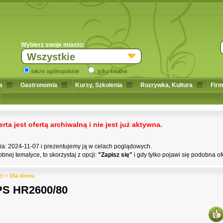
Wybierz swoje miasto:
Wszystkie
także ogólnopolskie
tylko lokalne
a
Gastronomia
Kursy, Szkolenia
Rozrywka, Kultura
Firm
a jest ofertą archiwalną i nie jest już aktywna.
nia: 2024-11-07 i prezentujemy ją w celach poglądowych.
bnej tematyce, to skorzystaj z opcji:
"Zapisz się"
i gdy tylko pojawi się podobna of
ci
»
Dla domu
PS HR2600/80