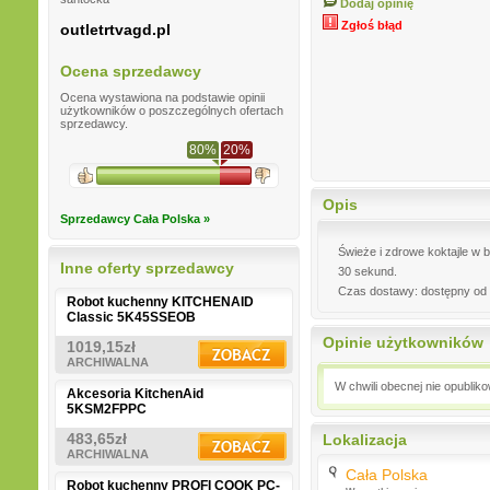
Dodaj opinię
Zgłoś błąd
outletrtvagd.pl
Ocena sprzedawcy
Ocena wystawiona na podstawie opinii
użytkowników o poszczególnych ofertach
sprzedawcy.
80%
20%
Opis
Sprzedawcy Cała Polska »
Świeże i zdrowe koktajle w b
Inne oferty sprzedawcy
30 sekund.
Czas dostawy: dostępny od 
Robot kuchenny KITCHENAID
Classic 5K45SSEOB
Opinie użytkowników
1019,15zł
ARCHIWALNA
W chwili obecnej nie opublik
Akcesoria KitchenAid
5KSM2FPPC
483,65zł
Lokalizacja
ARCHIWALNA
Cała Polska
Robot kuchenny PROFI COOK PC-