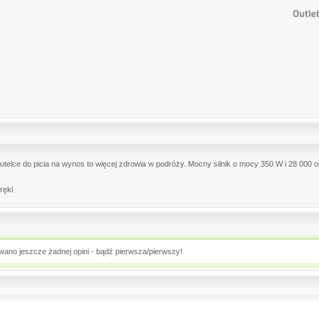
utelce do picia na wynos to więcej zdrowia w podróży. Mocny silnik o mocy 350 W i 28 000 o
ręki
owano jeszcze żadnej opini - bądź pierwsza/pierwszy!