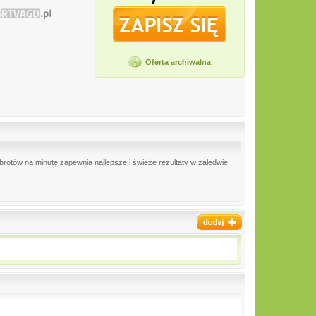
Oferta archiwalna
brotów na minutę zapewnia najlepsze i świeże rezultaty w zaledwie