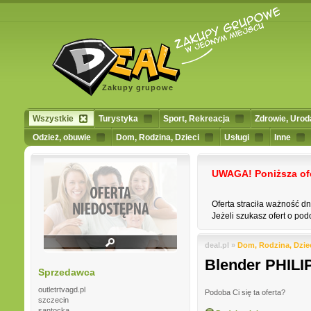
Zakupy grupowe
Wszystkie
Turystyka
Sport, Rekreacja
Zdrowie, Urod
Odzież, obuwie
Dom, Rodzina, Dzieci
Usługi
Inne
UWAGA! Poniższa ofert
Oferta straciła ważność d
Jeżeli szukasz ofert o podo
deal.pl »
Dom, Rodzina, Dzie
Blender PHILI
Sprzedawca
outletrtvagd.pl
Podoba Ci się ta oferta?
szczecin
santocka