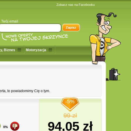
Zobacz nas na Facebooku
Twój email
y, Biznes
Motoryzacja
erta, to powiadomimy Cię o tym.
-5%
99 zł
94,05 zł
0%