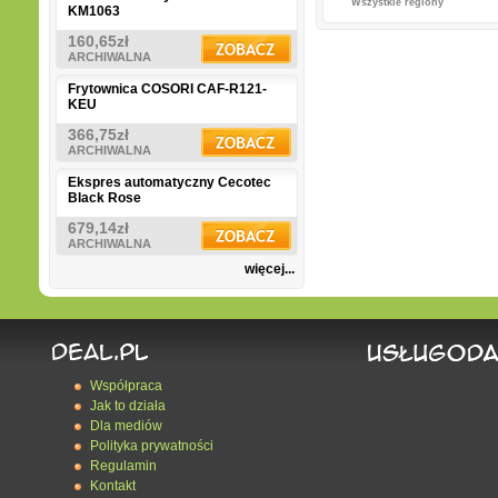
Wszystkie regiony
KM1063
160,65zł
ARCHIWALNA
Frytownica COSORI CAF-R121-
KEU
366,75zł
ARCHIWALNA
Ekspres automatyczny Cecotec
Black Rose
679,14zł
ARCHIWALNA
więcej...
Współpraca
Jak to działa
Dla mediów
Polityka prywatności
Regulamin
Kontakt