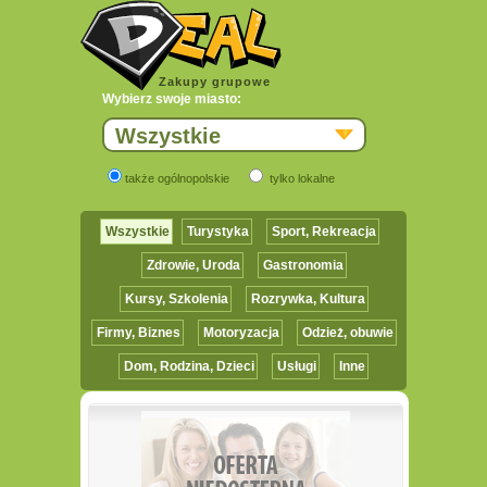
Zakupy grupowe
Wybierz swoje miasto:
Wszystkie
także ogólnopolskie
tylko lokalne
Wszystkie
Turystyka
Sport, Rekreacja
Zdrowie, Uroda
Gastronomia
Kursy, Szkolenia
Rozrywka, Kultura
Firmy, Biznes
Motoryzacja
Odzież, obuwie
Dom, Rodzina, Dzieci
Usługi
Inne