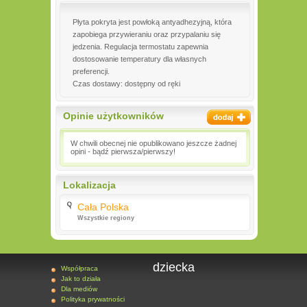
Płyta pokryta jest powłoką antyadhezyjną, która
zapobiega przywieraniu oraz przypalaniu się
jedzenia. Regulacja termostatu zapewnia
dostosowanie temperatury dla własnych
preferencji.
Czas dostawy: dostępny od ręki
Opinie użytkowników
W chwili obecnej nie opublikowano jeszcze żadnej
opini - bądź pierwsza/pierwszy!
Lokalizacja
Cała Polska
Wszystkie regiony
dziecka
Współpraca
Jak to działa
Dla mediów
Polityka prywatności