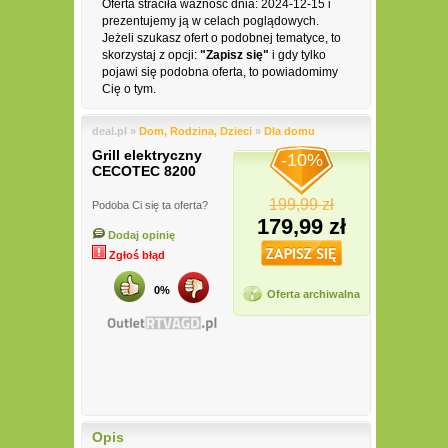
Oferta straciła ważność dnia: 2024-12-15 i
prezentujemy ją w celach poglądowych.
Jeżeli szukasz ofert o podobnej tematyce, to
skorzystaj z opcji:
"Zapisz się"
i gdy tylko
pojawi się podobna oferta, to powiadomimy
Cię o tym.
deal.pl »
Dom, Rodzina, Dzieci
»
Dla domu
Grill elektryczny
-10%
CECOTEC 8200
199,99 zł
Podoba Ci się ta oferta?
179,99 zł
Dodaj opinię
Zgłoś błąd
0%
Oferta archiwalna
Opis