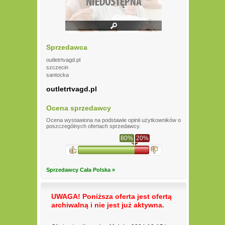
Sprzedawca
outletrtvagd.pl
szczecin
santocka
outletrtvagd.pl
Ocena sprzedawcy
Ocena wystawiona na podstawie opinii użytkowników o
poszczególnych ofertach sprzedawcy.
80%
20%
Sprzedawcy Cała Polska »
UWAGA! Poniższa oferta jest ofertą
archiwalną i nie jest już aktywna.