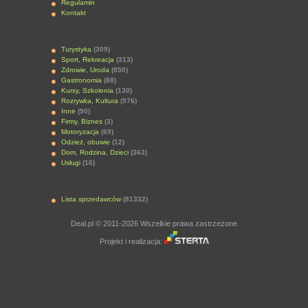
Regulamin
Kontakt
Turystyka
(309)
Sport, Rekreacja
(313)
Zdrowie, Uroda
(850)
Gastronomia
(88)
Kursy, Szkolenia
(130)
Rozrywka, Kultura
(976)
Inne
(90)
Firmy, Biznes
(3)
Motoryzacja
(69)
Odzież, obuwie
(12)
Dom, Rodzina, Dzieci
(363)
Usługi
(16)
Lista sprzedawców
(81332)
Deal.pl © 2011-2026 Wszelkie prawa zastrzeżone
Projekt i realizacja: