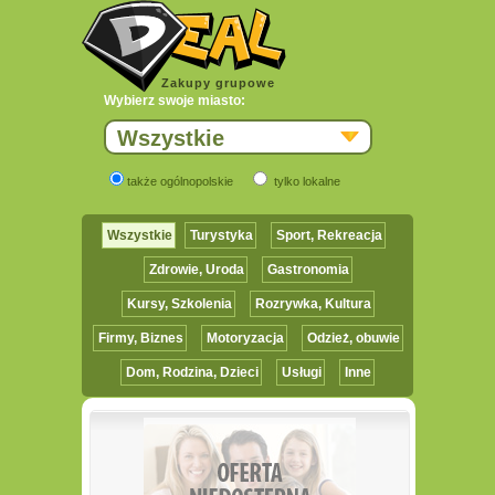
Zakupy grupowe
Wybierz swoje miasto:
Wszystkie
także ogólnopolskie
tylko lokalne
Wszystkie
Turystyka
Sport, Rekreacja
Zdrowie, Uroda
Gastronomia
Kursy, Szkolenia
Rozrywka, Kultura
Firmy, Biznes
Motoryzacja
Odzież, obuwie
Dom, Rodzina, Dzieci
Usługi
Inne