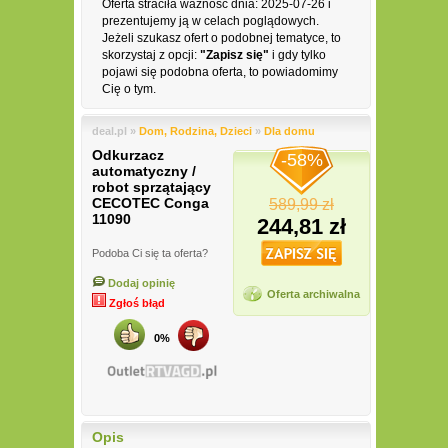
Oferta straciła ważność dnia: 2025-07-26 i
prezentujemy ją w celach poglądowych.
Jeżeli szukasz ofert o podobnej tematyce, to
skorzystaj z opcji:
"Zapisz się"
i gdy tylko
pojawi się podobna oferta, to powiadomimy
Cię o tym.
deal.pl »
Dom, Rodzina, Dzieci
»
Dla domu
Odkurzacz
-58%
automatyczny /
robot sprzątający
CECOTEC Conga
589,99 zł
11090
244,81 zł
Podoba Ci się ta oferta?
Dodaj opinię
Oferta archiwalna
Zgłoś błąd
0%
Opis