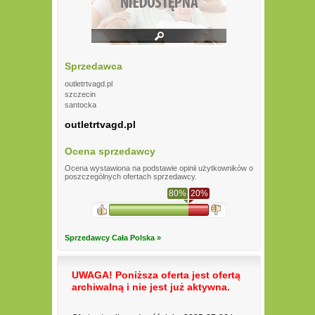
Sprzedawca
outletrtvagd.pl
szczecin
santocka
outletrtvagd.pl
Ocena sprzedawcy
Ocena wystawiona na podstawie opinii użytkowników o
poszczególnych ofertach sprzedawcy.
80%
20%
Sprzedawcy Cała Polska »
UWAGA! Poniższa oferta jest ofertą
archiwalną i nie jest już aktywna.