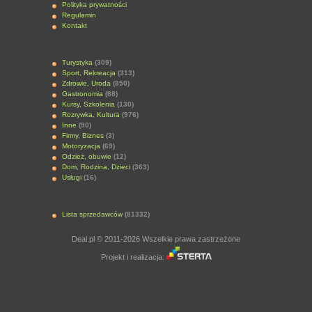
Polityka prywatności
Regulamin
Kontakt
Turystyka
(309)
Sport, Rekreacja
(313)
Zdrowie, Uroda
(850)
Gastronomia
(88)
Kursy, Szkolenia
(130)
Rozrywka, Kultura
(976)
Inne
(90)
Firmy, Biznes
(3)
Motoryzacja
(69)
Odzież, obuwie
(12)
Dom, Rodzina, Dzieci
(363)
Usługi
(16)
Lista sprzedawców
(81332)
Deal.pl © 2011-2026 Wszelkie prawa zastrzeżone
Projekt i realizacja: