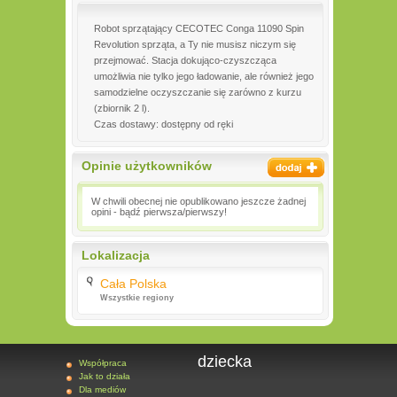
Robot sprzątający CECOTEC Conga 11090 Spin
Revolution sprząta, a Ty nie musisz niczym się
przejmować. Stacja dokująco-czyszcząca
umożliwia nie tylko jego ładowanie, ale również jego
samodzielne oczyszczanie się zarówno z kurzu
(zbiornik 2 l).
Czas dostawy: dostępny od ręki
Opinie użytkowników
W chwili obecnej nie opublikowano jeszcze żadnej
opini - bądź pierwsza/pierwszy!
Lokalizacja
Cała Polska
Wszystkie regiony
dziecka
Współpraca
Jak to działa
Dla mediów