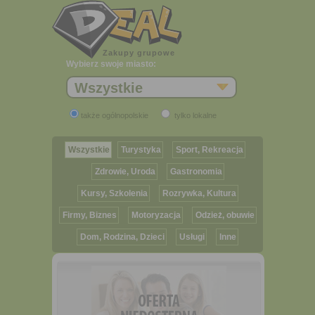
Zakupy grupowe
Wybierz swoje miasto:
Wszystkie
także ogólnopolskie
tylko lokalne
Wszystkie
Turystyka
Sport, Rekreacja
Zdrowie, Uroda
Gastronomia
Kursy, Szkolenia
Rozrywka, Kultura
Firmy, Biznes
Motoryzacja
Odzież, obuwie
Dom, Rodzina, Dzieci
Usługi
Inne