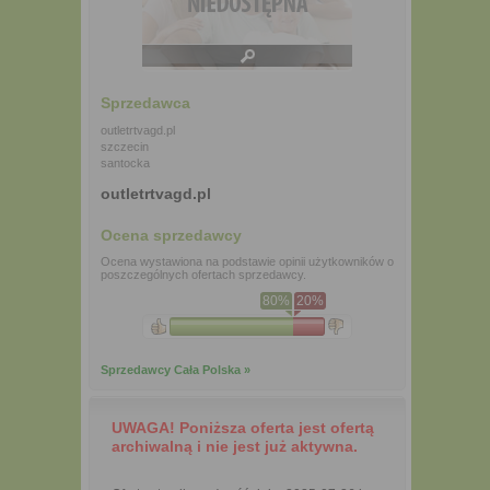
Sprzedawca
outletrtvagd.pl
szczecin
santocka
outletrtvagd.pl
Ocena sprzedawcy
Ocena wystawiona na podstawie opinii użytkowników o
poszczególnych ofertach sprzedawcy.
80%
20%
Sprzedawcy Cała Polska »
UWAGA! Poniższa oferta jest ofertą
archiwalną i nie jest już aktywna.