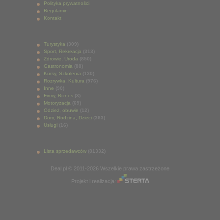
Polityka prywatności
Regulamin
Kontakt
Turystyka
(309)
Sport, Rekreacja
(313)
Zdrowie, Uroda
(850)
Gastronomia
(88)
Kursy, Szkolenia
(130)
Rozrywka, Kultura
(976)
Inne
(90)
Firmy, Biznes
(3)
Motoryzacja
(69)
Odzież, obuwie
(12)
Dom, Rodzina, Dzieci
(363)
Usługi
(16)
Lista sprzedawców
(81332)
Deal.pl © 2011-2026 Wszelkie prawa zastrzeżone
Projekt i realizacja: