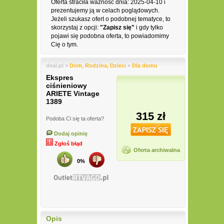
Oferta straciła ważność dnia: 2025-04-10 i
prezentujemy ją w celach poglądowych.
Jeżeli szukasz ofert o podobnej tematyce, to
skorzystaj z opcji:
"Zapisz się"
i gdy tylko
pojawi się podobna oferta, to powiadomimy
Cię o tym.
deal.pl »
Dom, Rodzina, Dzieci
»
Dla domu
Ekspres
ciśnieniowy
ARIETE Vintage
1389
315 zł
Podoba Ci się ta oferta?
Dodaj opinię
Zgłoś błąd
Oferta archiwalna
0%
Opis