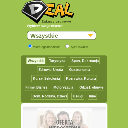
Zakupy grupowe
Wybierz swoje miasto:
Wszystkie
także ogólnopolskie
tylko lokalne
Wszystkie
Turystyka
Sport, Rekreacja
Zdrowie, Uroda
Gastronomia
Kursy, Szkolenia
Rozrywka, Kultura
Firmy, Biznes
Motoryzacja
Odzież, obuwie
Dom, Rodzina, Dzieci
Usługi
Inne