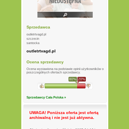
Sprzedawca
outletrtvagd.pl
szczecin
santocka
outletrtvagd.pl
Ocena sprzedawcy
Ocena wystawiona na podstawie opinii użytkowników o
poszczególnych ofertach sprzedawcy.
80%
20%
Sprzedawcy Cała Polska »
UWAGA! Poniższa oferta jest ofertą
archiwalną i nie jest już aktywna.