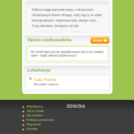
Odkryj magię parzenia kawy z ekspresem
ciśnieniowym Ariete Vintage, który łączy w sobie
funkcjonalność i niepowtarzalny design retro.
Czas dostawy: dostępny od ręki
Opinie użytkowników
W chwili obecnej nie opublikowano jeszcze żadnej
opini - bądź pierwsza/pierwszy!
Lokalizacja
Cała Polska
Wszystkie regiony
dziecka
Współpraca
Jak to działa
Dla mediów
Polityka prywatności
Regulamin
Kontakt