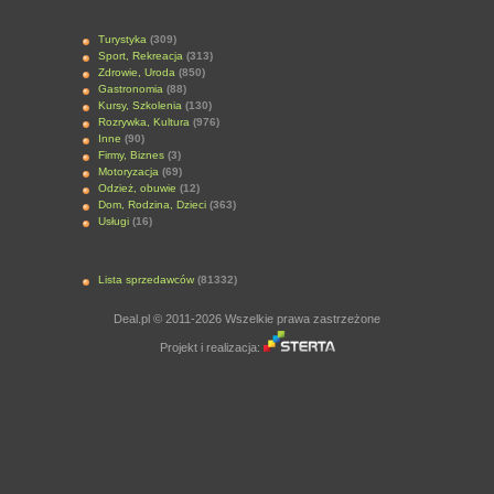
Turystyka
(309)
Sport, Rekreacja
(313)
Zdrowie, Uroda
(850)
Gastronomia
(88)
Kursy, Szkolenia
(130)
Rozrywka, Kultura
(976)
Inne
(90)
Firmy, Biznes
(3)
Motoryzacja
(69)
Odzież, obuwie
(12)
Dom, Rodzina, Dzieci
(363)
Usługi
(16)
Lista sprzedawców
(81332)
Deal.pl © 2011-2026 Wszelkie prawa zastrzeżone
Projekt i realizacja: