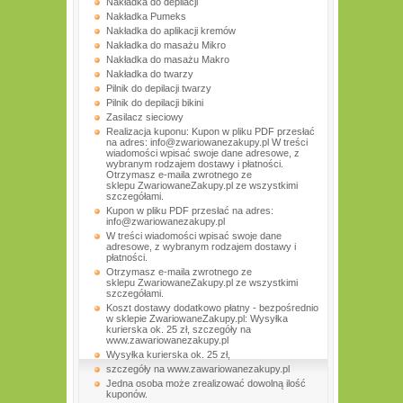
Nakładka do depilacji
Nakładka Pumeks
Nakładka do aplikacji kremów
Nakładka do masażu Mikro
Nakładka do masażu Makro
Nakładka do twarzy
Pilnik do depilacji twarzy
Pilnik do depilacji bikini
Zasilacz sieciowy
Realizacja kuponu: Kupon w pliku PDF przesłać
na adres: info@zwariowanezakupy.pl W treści
wiadomości wpisać swoje dane adresowe, z
wybranym rodzajem dostawy i płatności.
Otrzymasz e-maila zwrotnego ze
sklepu ZwariowaneZakupy.pl ze wszystkimi
szczegółami.
Kupon w pliku PDF przesłać na adres:
info@zwariowanezakupy.pl
W treści wiadomości wpisać swoje dane
adresowe, z wybranym rodzajem dostawy i
płatności.
Otrzymasz e-maila zwrotnego ze
sklepu ZwariowaneZakupy.pl ze wszystkimi
szczegółami.
Koszt dostawy dodatkowo płatny - bezpośrednio
w sklepie ZwariowaneZakupy.pl: Wysyłka
kurierska ok. 25 zł, szczegóły na
www.zawariowanezakupy.pl
Wysyłka kurierska ok. 25 zł,
szczegóły na www.zawariowanezakupy.pl
Jedna osoba może zrealizować dowolną ilość
kuponów.