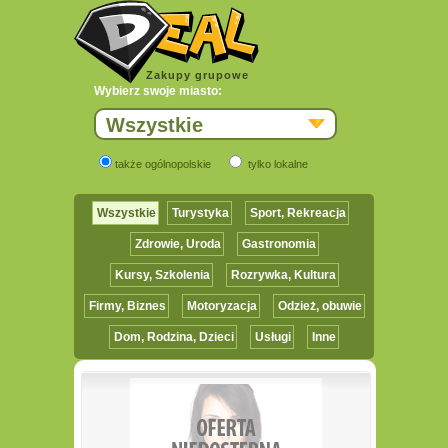
Zakupy grupowe
Wybierz swoje miasto:
Wszystkie
także ogólnopolskie
tylko lokalne
Wszystkie
Turystyka
Sport, Rekreacja
Zdrowie, Uroda
Gastronomia
Kursy, Szkolenia
Rozrywka, Kultura
Firmy, Biznes
Motoryzacja
Odzież, obuwie
Dom, Rodzina, Dzieci
Usługi
Inne