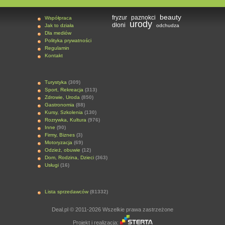
beauty
fryzur
paznokci
Współpraca
urody
dłoni
Jak to działa
odchudza
Dla mediów
Polityka prywatności
Regulamin
Kontakt
Turystyka
(309)
Sport, Rekreacja
(313)
Zdrowie, Uroda
(850)
Gastronomia
(88)
Kursy, Szkolenia
(130)
Rozrywka, Kultura
(976)
Inne
(90)
Firmy, Biznes
(3)
Motoryzacja
(69)
Odzież, obuwie
(12)
Dom, Rodzina, Dzieci
(363)
Usługi
(16)
Lista sprzedawców
(81332)
Deal.pl © 2011-2026 Wszelkie prawa zastrzeżone
Projekt i realizacja: