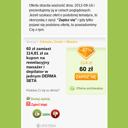
Oferta straciła ważność dnia: 2012-09-16 i
prezentujemy ją w celach poglądowych.
Jeżeli szukasz ofert o podobnej tematyce, to
skorzystaj z opcji:
"Zapisz się"
i gdy tylko
pojawi się podobna oferta, to powiadomimy
Cię o tym.
deal.pl »
Zdrowie, Uroda
»
Masaże
60 zł zamiast
-47%
114,81 zł za
kupon na
rewelacyjny
114 zł
masażer i
60 zł
depilator w
jednym DERMA
SETA
Oferta archiwalna
Podoba Ci się ta oferta?
Dodaj opinię
Zgłoś błąd
100%