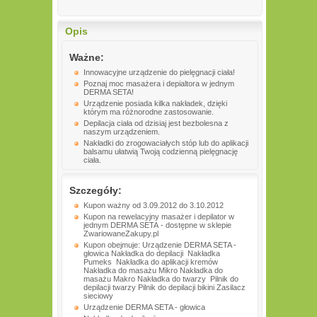
Opis
Ważne:
Innowacyjne urządzenie do pielęgnacji ciała!
Poznaj moc masażera i depialtora w jednym
DERMA SETA!
Urządzenie posiada kilka nakładek, dzięki
którym ma różnorodne zastosowanie.
Depilacja ciała od dzisiaj jest bezbolesna z
naszym urządzeniem.
Nakładki do zrogowaciałych stóp lub do aplikacji
balsamu ułatwią Twoją codzienną pielęgnację
ciała.
Szczegóły:
Kupon ważny od 3.09.2012 do 3.10.2012
Kupon na rewelacyjny masażer i depilator w
jednym DERMA SETA - dostępne w sklepie
ZwariowaneZakupy.pl
Kupon obejmuje: Urządzenie DERMA SETA -
głowica Nakładka do depilacji Nakładka
Pumeks Nakładka do aplikacji kremów
Nakładka do masażu Mikro Nakładka do
masażu Makro Nakładka do twarzy Pilnik do
depilacji twarzy Pilnik do depilacji bikini Zasilacz
sieciowy
Urządzenie DERMA SETA - głowica