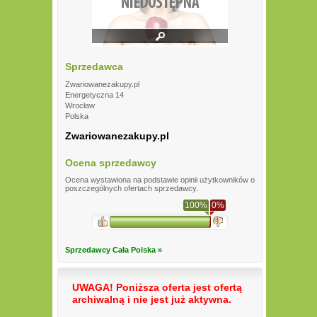
Sprzedawca
Zwariowanezakupy.pl
Energetyczna 14
Wrocław
Polska
Zwariowanezakupy.pl
Ocena sprzedawcy
Ocena wystawiona na podstawie opinii użytkowników o
poszczególnych ofertach sprzedawcy.
100%
0%
Sprzedawcy Cała Polska »
UWAGA! Poniższa oferta jest ofertą
archiwalną i nie jest już aktywna.