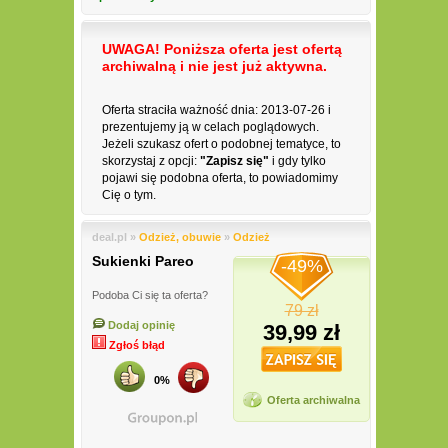
UWAGA! Poniższa oferta jest ofertą
archiwalną i nie jest już aktywna.
Oferta straciła ważność dnia: 2013-07-26 i
prezentujemy ją w celach poglądowych.
Jeżeli szukasz ofert o podobnej tematyce, to
skorzystaj z opcji:
"Zapisz się"
i gdy tylko
pojawi się podobna oferta, to powiadomimy
Cię o tym.
deal.pl »
Odzież, obuwie
»
Odzież
Sukienki Pareo
-49%
Podoba Ci się ta oferta?
79 zł
Dodaj opinię
39,99 zł
Zgłoś błąd
0%
Oferta archiwalna