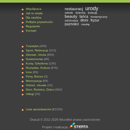
urody
restauracj
Współpraca
szkole
dziecka
kolację
Jak to działa
beauty
tańca
romantyczny
Dla mediów
dłoni
fryzur
odchudza
Polityka prywatności
paznokci
naukę
Regulamin
Kontakt
Turystyka
(309)
Sport, Rekreacja
(313)
Zdrowie, Uroda
(850)
Gastronomia
(88)
Kursy, Szkolenia
(130)
Rozrywka, Kultura
(976)
Inne
(90)
Firmy, Biznes
(3)
Motoryzacja
(69)
Odzież, obuwie
(12)
Dom, Rodzina, Dzieci
(363)
Usługi
(16)
Lista sprzedawców
(81332)
Deal.pl © 2011-2026 Wszelkie prawa zastrzeżone
Projekt i realizacja: