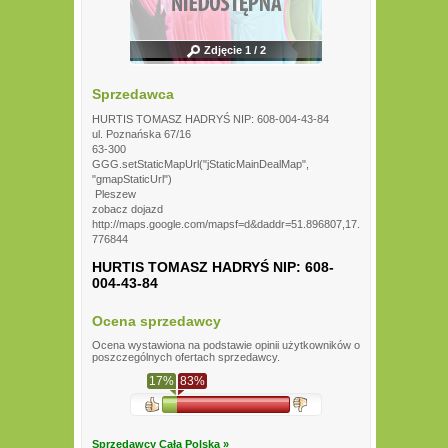
Zdjęcie 1 / 2
Sprzedawca
HURTIS TOMASZ HADRYŚ NIP: 608-004-43-84
ul. Poznańska 67/16
63-300
GGG.setStaticMapUrl("jStaticMainDealMap",
"gmapStaticUrl")
Pleszew
zobacz dojazd
http://maps.google.com/mapsf=d&daddr=51.896807,17.
776844
HURTIS TOMASZ HADRYŚ NIP: 608-
004-43-84
Ocena sprzedawcy
Ocena wystawiona na podstawie opinii użytkowników o
poszczególnych ofertach sprzedawcy.
17%
83%
Sprzedawcy Cała Polska »