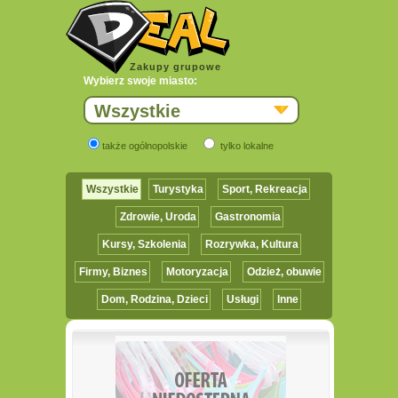
Zakupy grupowe
Wybierz swoje miasto:
Wszystkie
także ogólnopolskie
tylko lokalne
Wszystkie
Turystyka
Sport, Rekreacja
Zdrowie, Uroda
Gastronomia
Kursy, Szkolenia
Rozrywka, Kultura
Firmy, Biznes
Motoryzacja
Odzież, obuwie
Dom, Rodzina, Dzieci
Usługi
Inne