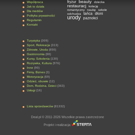
beauty
fryzur
Współpraca
dziecka
restauracj
kolację
Jak to działa
romantyczny
naukę
szkole
Dla mediów
tańca
dłoni
odchudza
Polityka prywatności
urody
paznokci
Regulamin
Kontakt
Turystyka
(309)
Sport, Rekreacja
(313)
Zdrowie, Uroda
(850)
Gastronomia
(88)
Kursy, Szkolenia
(130)
Rozrywka, Kultura
(976)
Inne
(90)
Firmy, Biznes
(3)
Motoryzacja
(69)
Odzież, obuwie
(12)
Dom, Rodzina, Dzieci
(363)
Usługi
(16)
Lista sprzedawców
(81332)
Deal.pl © 2011-2026 Wszelkie prawa zastrzeżone
Projekt i realizacja: