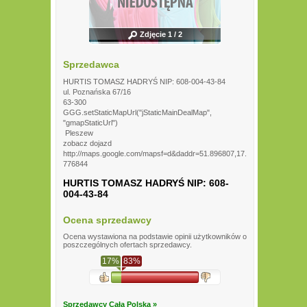
Zdjęcie 1 / 2
Sprzedawca
HURTIS TOMASZ HADRYŚ NIP: 608-004-43-84
ul. Poznańska 67/16
63-300
GGG.setStaticMapUrl("jStaticMainDealMap",
"gmapStaticUrl")
Pleszew
zobacz dojazd
http://maps.google.com/mapsf=d&daddr=51.896807,17.
776844
HURTIS TOMASZ HADRYŚ NIP: 608-
004-43-84
Ocena sprzedawcy
Ocena wystawiona na podstawie opinii użytkowników o
poszczególnych ofertach sprzedawcy.
17%
83%
Sprzedawcy Cała Polska »