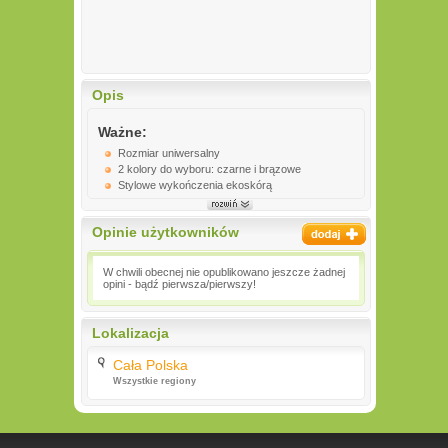
Opis
Ważne:
Rozmiar uniwersalny
2 kolory do wyboru: czarne i brązowe
Stylowe wykończenia ekoskórą
Opinie użytkowników
W chwili obecnej nie opublikowano jeszcze żadnej
opini - bądź pierwsza/pierwszy!
Lokalizacja
Cała Polska
Wszystkie regiony