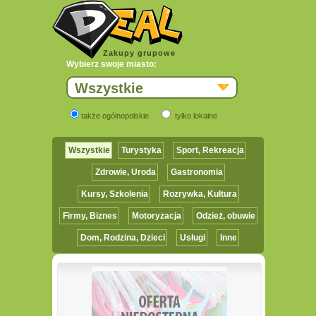
Zakupy grupowe
Wybierz swoje miasto:
Wszystkie
także ogólnopolskie
tylko lokalne
Wszystkie
Turystyka
Sport, Rekreacja
Zdrowie, Uroda
Gastronomia
Kursy, Szkolenia
Rozrywka, Kultura
Firmy, Biznes
Motoryzacja
Odzież, obuwie
Dom, Rodzina, Dzieci
Usługi
Inne