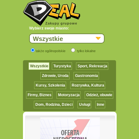
Zakupy grupowe
Wybierz swoje miasto:
Wszystkie
także ogólnopolskie
tylko lokalne
Wszystkie
Turystyka
Sport, Rekreacja
Zdrowie, Uroda
Gastronomia
Kursy, Szkolenia
Rozrywka, Kultura
Firmy, Biznes
Motoryzacja
Odzież, obuwie
Dom, Rodzina, Dzieci
Usługi
Inne