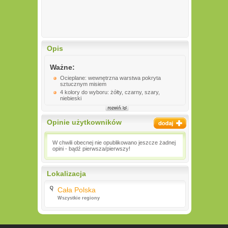
Opis
Ważne:
Ocieplane: wewnętrzna warstwa pokryta
sztucznym misiem
4 kolory do wyboru: żółty, czarny, szary,
niebieski
Opinie użytkowników
W chwili obecnej nie opublikowano jeszcze żadnej
opini - bądź pierwsza/pierwszy!
Lokalizacja
Cała Polska
Wszystkie regiony