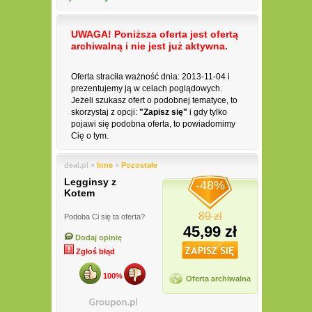
UWAGA! Poniższa oferta jest ofertą
archiwalną i nie jest już aktywna.
Oferta straciła ważność dnia: 2013-11-04 i
prezentujemy ją w celach poglądowych.
Jeżeli szukasz ofert o podobnej tematyce, to
skorzystaj z opcji:
"Zapisz się"
i gdy tylko
pojawi się podobna oferta, to powiadomimy
Cię o tym.
deal.pl »
Inne
»
Pozostałe
Legginsy z
-48%
Kotem
89 zł
Podoba Ci się ta oferta?
45,99 zł
Dodaj opinię
Zgłoś błąd
100%
Oferta archiwalna