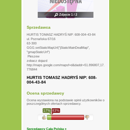
Zdjęcie 1 / 2
Sprzedawca
HURTIS TOMASZ HADRYŚ NIP: 608-004-43-84
ul. Poznańska 67/16
63-300
GGG.setStaticMapUrl("jStaticMainDealMap",
"gmapStaticUrl")
Pleszew
zobacz dojazd
http://maps.google.com/mapsf=d&daddr=51.896807,17.
776844
HURTIS TOMASZ HADRYŚ NIP: 608-
004-43-84
Ocena sprzedawcy
Ocena wystawiona na podstawie opinii użytkowników o
poszczególnych ofertach sprzedawcy.
17%
83%
Sprzedawcy Cała Polska »