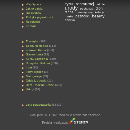
restauracj
fryzur
Współpraca
szkole
urody
dłoni
Jak to działa
odchudza
tańca
romantyczny
kolację
Dla mediów
beauty
paznokci
naukę
Polityka prywatności
dziecka
Regulamin
Kontakt
Turystyka
(309)
Sport, Rekreacja
(313)
Zdrowie, Uroda
(850)
Gastronomia
(88)
Kursy, Szkolenia
(130)
Rozrywka, Kultura
(976)
Inne
(90)
Firmy, Biznes
(3)
Motoryzacja
(69)
Odzież, obuwie
(12)
Dom, Rodzina, Dzieci
(363)
Usługi
(16)
Lista sprzedawców
(81332)
Deal.pl © 2011-2026 Wszelkie prawa zastrzeżone
Projekt i realizacja: