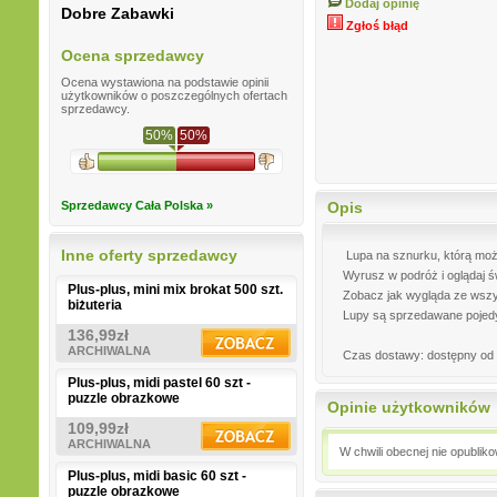
Dodaj opinię
Dobre Zabawki
Zgłoś błąd
Ocena sprzedawcy
Ocena wystawiona na podstawie opinii
użytkowników o poszczególnych ofertach
sprzedawcy.
50%
50%
Sprzedawcy Cała Polska »
Opis
Inne oferty sprzedawcy
Lupa na sznurku, którą moż
Wyrusz w podróż i oglądaj ś
Plus-plus, mini mix brokat 500 szt.
Zobacz jak wygląda ze wszy
biżuteria
Lupy są sprzedawane pojedy
136,99zł
ARCHIWALNA
Czas dostawy: dostępny od 
Plus-plus, midi pastel 60 szt -
puzzle obrazkowe
Opinie użytkowników
109,99zł
ARCHIWALNA
W chwili obecnej nie opublik
Plus-plus, midi basic 60 szt -
puzzle obrazkowe