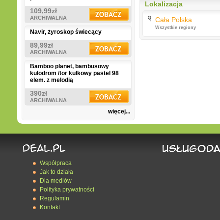
Lokalizacja
109,99zł
ARCHIWALNA
Cała Polska
Wszystkie regiony
Navir, żyroskop świecący
89,99zł
ARCHIWALNA
Bamboo planet, bambusowy
kulodrom /tor kulkowy pastel 98
elem. z melodią
390zł
ARCHIWALNA
więcej...
Współpraca
Jak to działa
Dla mediów
Polityka prywatności
Regulamin
Kontakt