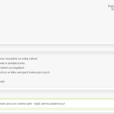
esz wszędzie ze sobą zabrać.
wiat w powiększeniu.
stkimi szczegółami.
ńczo w kilku wersjach kolorystycznych.
ręki
owano jeszcze żadnej opini - bądź pierwsza/pierwszy!