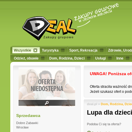
Zakupy grupowe
Wszystkie
Turystyka
Sport, Rekreacja
Zdrowie, Urod
Odzież, obuwie
Dom, Rodzina, Dzieci
Usługi
Inne
UWAGA! Poniższa ofert
Oferta straciła ważność d
Jeżeli szukasz ofert o podo
deal.pl »
Dom, Rodzina, Dzie
Lupa dla dziec
Sprzedawca
Dobre Zabawki
Podoba Ci się ta oferta?
Wrocław