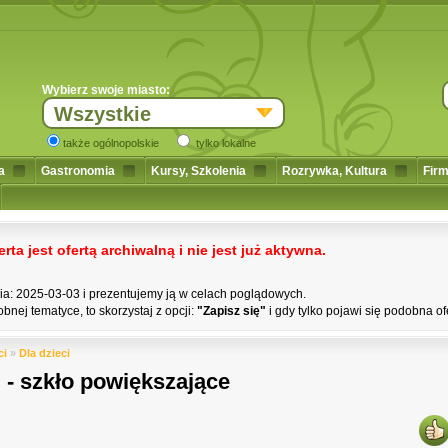
Wybierz swoje miasto:
Wszystkie
także ogólnopolskie
tylko lokalne
a
Gastronomia
Kursy, Szkolenia
Rozrywka, Kultura
Firm
a jest ofertą archiwalną i nie jest już aktywna.
nia: 2025-03-03 i prezentujemy ją w celach poglądowych.
bnej tematyce, to skorzystaj z opcji:
"Zapisz się"
i gdy tylko pojawi się podobna of
ci
»
Dla dzieci
i - szkło powiększające