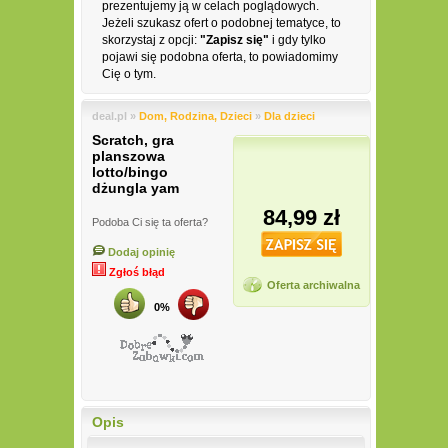
prezentujemy ją w celach poglądowych.
Jeżeli szukasz ofert o podobnej tematyce, to
skorzystaj z opcji:
"Zapisz się"
i gdy tylko
pojawi się podobna oferta, to powiadomimy
Cię o tym.
deal.pl »
Dom, Rodzina, Dzieci
»
Dla dzieci
Scratch, gra
planszowa
lotto/bingo
dżungla yam
84,99 zł
Podoba Ci się ta oferta?
Dodaj opinię
Zgłoś błąd
Oferta archiwalna
0%
Opis