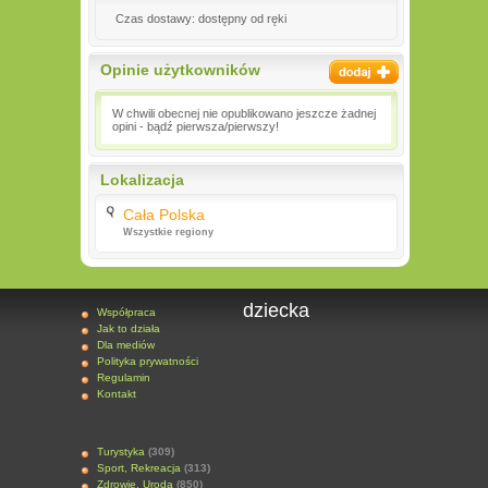
Czas dostawy: dostępny od ręki
Opinie użytkowników
W chwili obecnej nie opublikowano jeszcze żadnej
opini - bądź pierwsza/pierwszy!
Lokalizacja
Cała Polska
Wszystkie regiony
dziecka
Współpraca
Jak to działa
Dla mediów
Polityka prywatności
Regulamin
Kontakt
Turystyka
(309)
Sport, Rekreacja
(313)
Zdrowie, Uroda
(850)