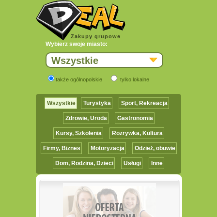
Zakupy grupowe
Wybierz swoje miasto:
Wszystkie
także ogólnopolskie
tylko lokalne
Wszystkie
Turystyka
Sport, Rekreacja
Zdrowie, Uroda
Gastronomia
Kursy, Szkolenia
Rozrywka, Kultura
Firmy, Biznes
Motoryzacja
Odzież, obuwie
Dom, Rodzina, Dzieci
Usługi
Inne