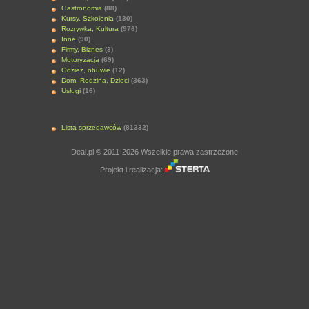
Gastronomia
(88)
Kursy, Szkolenia
(130)
Rozrywka, Kultura
(976)
Inne
(90)
Firmy, Biznes
(3)
Motoryzacja
(69)
Odzież, obuwie
(12)
Dom, Rodzina, Dzieci
(363)
Usługi
(16)
Lista sprzedawców
(81332)
Deal.pl © 2011-2026 Wszelkie prawa zastrzeżone
Projekt i realizacja: