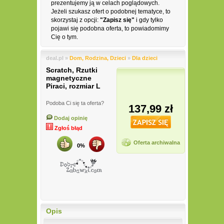
prezentujemy ją w celach poglądowych.
Jeżeli szukasz ofert o podobnej tematyce, to
skorzystaj z opcji:
"Zapisz się"
i gdy tylko
pojawi się podobna oferta, to powiadomimy
Cię o tym.
deal.pl »
Dom, Rodzina, Dzieci
»
Dla dzieci
Scratch, Rzutki
magnetyczne
Piraci, rozmiar L
Podoba Ci się ta oferta?
137,99 zł
Dodaj opinię
Zgłoś błąd
Oferta archiwalna
0%
Opis