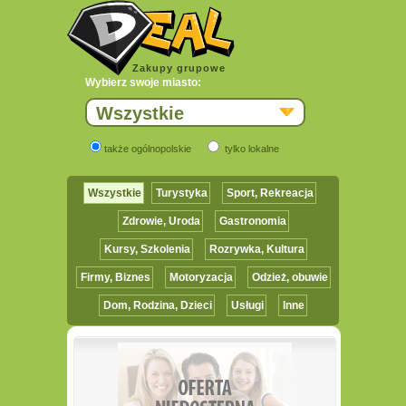
Zakupy grupowe
Wybierz swoje miasto:
Wszystkie
także ogólnopolskie
tylko lokalne
Wszystkie
Turystyka
Sport, Rekreacja
Zdrowie, Uroda
Gastronomia
Kursy, Szkolenia
Rozrywka, Kultura
Firmy, Biznes
Motoryzacja
Odzież, obuwie
Dom, Rodzina, Dzieci
Usługi
Inne