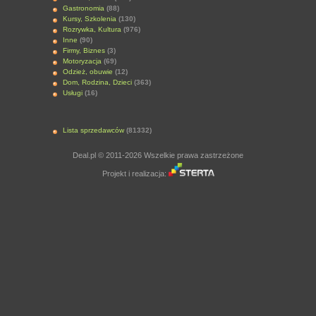
Gastronomia
(88)
Kursy, Szkolenia
(130)
Rozrywka, Kultura
(976)
Inne
(90)
Firmy, Biznes
(3)
Motoryzacja
(69)
Odzież, obuwie
(12)
Dom, Rodzina, Dzieci
(363)
Usługi
(16)
Lista sprzedawców
(81332)
Deal.pl © 2011-2026 Wszelkie prawa zastrzeżone
Projekt i realizacja: