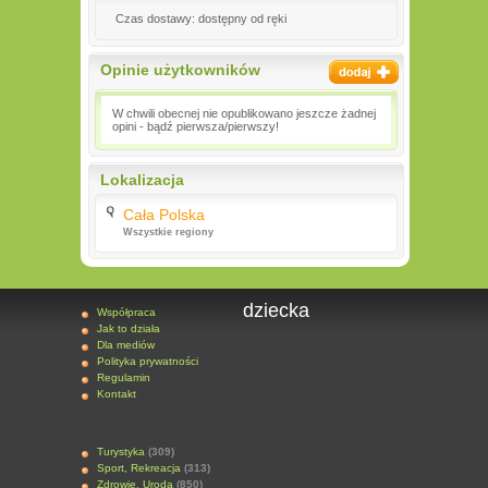
Czas dostawy: dostępny od ręki
Opinie użytkowników
W chwili obecnej nie opublikowano jeszcze żadnej
opini - bądź pierwsza/pierwszy!
Lokalizacja
Cała Polska
Wszystkie regiony
dziecka
Współpraca
Jak to działa
Dla mediów
Polityka prywatności
Regulamin
Kontakt
Turystyka
(309)
Sport, Rekreacja
(313)
Zdrowie, Uroda
(850)