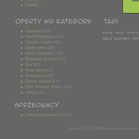
klauz
Kontakt
Turystyka
(309)
kolację
naukę
romanty
Sport, Rekreacja
(313)
res
tańca
paznokci
Zdrowie, Uroda
(850)
Gastronomia
(88)
Kursy, Szkolenia
(130)
Rozrywka, Kultura
(976)
Inne
(90)
Firmy, Biznes
(3)
Motoryzacja
(69)
Odzież, obuwie
(12)
Dom, Rodzina, Dzieci
(363)
Usługi
(16)
Lista sprzedawców
(81332)
Deal.pl © 2011-2026 Wszelkie prawa zastrze