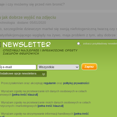
aje i czy możemy się przed nim bronić?
w jak dobrze wyjść na zdjęciu
technologia dodane: 05/01/2020
b, szczególnie dziewczyn martwi się swoją niefotogeniczną twarzą czy 
tysfakcjonującego wyglądy na żywo, maja problem z tym, aby dobrze 
 Istotnie, niektórzy ludzie posiadają naturalne predyspozycje, które p
zobacz przykładowy newslet
ed obiektywem. Nie wszystko jednak stracone! Dzięki odpowiednim trik
sz sylwetkę oraz uatrakcyjnisz rysy twarzy. Oto 10 sposobów na to, ja
na zdjęciach.
Dodatkowe opcje newslettera
Przeczytałem/am oraz akceptuję
regulamin
oraz
politykę prywatności
Wyrażam zgodę na przetwarzanie ich danych osobowych w celach
lamowych
[pełna treść klauzuli]
Wyrażam zgodę na przetwarzanie moich danych osobowych w celach
ystycznych i marketingowych
[pełna treść klauzuli]
Wyrażam zgodę na otrzymywanie informacji handlowych
[pełna treść