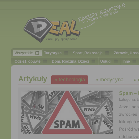
Zakupy grupowe
Wszystkie
Turystyka
Sport, Rekreacja
Zdrowie, Urod
Odzież, obuwie
Dom, Rodzina, Dzieci
Usługi
Inne
Artykuły
» technologia
» medycyna
» 
Spam – i
kategoria: 
Jeżeli po
zwróciłeś
kliknąłeś
Pośród wa
odchudzan