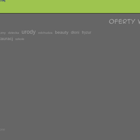
uli]
urody
beauty
dłoni
fryzur
czny
dziecka
odchudza
tauracj
szkole
żone