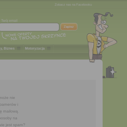
Zobacz nas na Facebooku
Twój email
y, Biznes
Motoryzacja
może nie
spamerów i
ę mailową.
sposoby na
ie jest spam?