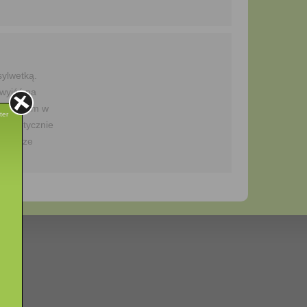
sylwetką.
wyjść na
omagają im w
ter
om optycznie
k dobrze