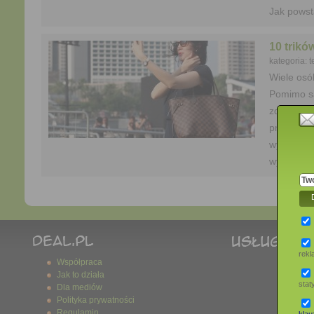
Jak powst
10 trikó
kategoria: 
Wiele osó
Pomimo sa
zdjęciach.
pracy prz
wyszczupli
wyglądać 
rek
Współpraca
Jak to działa
stat
Dla mediów
Polityka prywatności
Regulamin