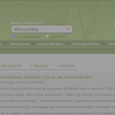
Wybierz swoje miasto:
Wszystkie
także ogólnopolskie
tylko lokalne
a
Gastronomia
Kursy, Szkolenia
Rozrywka, Kultura
Firm
ciekawostki
» finanse
» zdrowie
nternetowy szkodnik. Czy da się z nim walczyć?
technologia dodane: 16/04/2020
siadasz pocztę elektroniczną, na pewno spotkałeś się ze spamem. Być 
 na niego uwagi, albo wręcz przeciwnie – dałeś się nabrać na sztuczki 
 w przesłaną wiadomość. Spam utrudnia życie i zaśmieca naszą skrzynk
żnych wiadomości, przewijają się oferty dużych pieniędzy, niezwykłe 
ie, a czasem nawet fałszywe powiadomienia od banków. Czym właściw