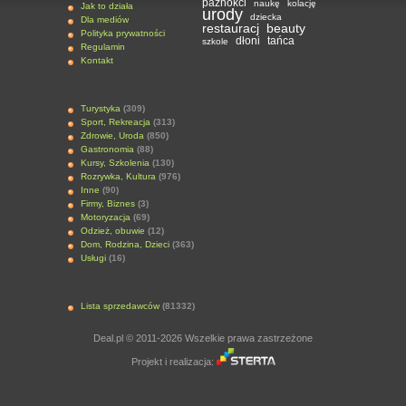
paznokci
naukę
kolację
Jak to działa
urody
dziecka
Dla mediów
restauracj
beauty
Polityka prywatności
dłoni
tańca
szkole
Regulamin
Kontakt
Turystyka
(309)
Sport, Rekreacja
(313)
Zdrowie, Uroda
(850)
Gastronomia
(88)
Kursy, Szkolenia
(130)
Rozrywka, Kultura
(976)
Inne
(90)
Firmy, Biznes
(3)
Motoryzacja
(69)
Odzież, obuwie
(12)
Dom, Rodzina, Dzieci
(363)
Usługi
(16)
Lista sprzedawców
(81332)
Deal.pl © 2011-2026 Wszelkie prawa zastrzeżone
Projekt i realizacja: