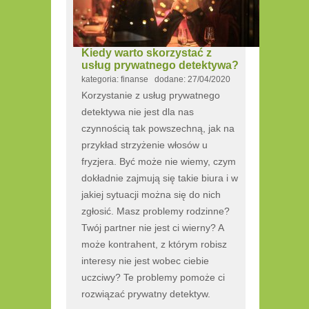
Kiedy warto skorzystać z
usług prywatnego detektywa?
kategoria: finanse dodane: 27/04/2020
Korzystanie z usług prywatnego
detektywa nie jest dla nas
czynnością tak powszechną, jak na
przykład strzyżenie włosów u
fryzjera. Być może nie wiemy, czym
dokładnie zajmują się takie biura i w
jakiej sytuacji można się do nich
zgłosić. Masz problemy rodzinne?
Twój partner nie jest ci wierny? A
może kontrahent, z którym robisz
interesy nie jest wobec ciebie
uczciwy? Te problemy pomoże ci
rozwiązać prywatny detektyw.