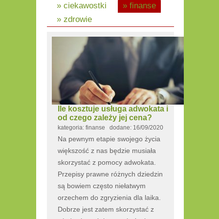
» ciekawostki
» finanse
» zdrowie
Ile kosztuje usługa adwokata i
od czego zależy jej cena?
kategoria: finanse dodane: 16/09/2020
Na pewnym etapie swojego życia
większość z nas będzie musiała
skorzystać z pomocy adwokata.
Przepisy prawne różnych dziedzin
są bowiem często niełatwym
orzechem do zgryzienia dla laika.
Dobrze jest zatem skorzystać z