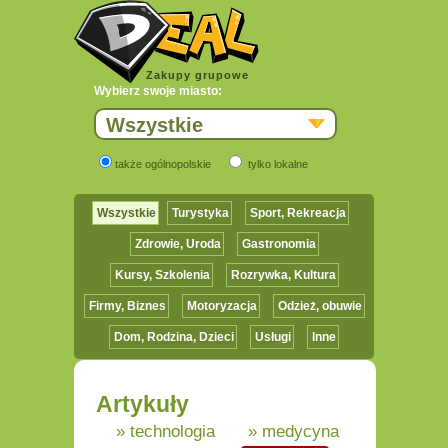
Zakupy grupowe
Wybierz swoje miasto:
Wszystkie
także ogólnopolskie
tylko lokalne
Wszystkie
Turystyka
Sport, Rekreacja
Zdrowie, Uroda
Gastronomia
Kursy, Szkolenia
Rozrywka, Kultura
Firmy, Biznes
Motoryzacja
Odzież, obuwie
Dom, Rodzina, Dzieci
Usługi
Inne
Artykuły
» technologia
» medycyna