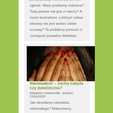
zgłosić. Masz problemy rodzinne?
Twój partner nie jest ci wierny? A
może kontrahent, z którym robisz
interesy nie jest wobec ciebie
uczciwy? Te problemy pomoże ci
rozwiązać prywatny detektyw.
Nieśmiałość – cecha nabyta
czy dziedziczna?
kategoria: ciekawostki dodane:
23/04/2020
Jak określamy człowieka
nieśmiałego? Małomówny,