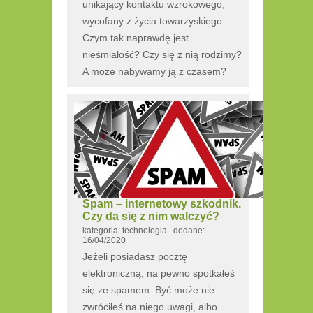
unikający kontaktu wzrokowego,
wycofany z życia towarzyskiego.
Czym tak naprawdę jest
nieśmiałość? Czy się z nią rodzimy?
A może nabywamy ją z czasem?
Spam – internetowy szkodnik.
Czy da się z nim walczyć?
kategoria: technologia dodane:
16/04/2020
Jeżeli posiadasz pocztę
elektroniczną, na pewno spotkałeś
się ze spamem. Być może nie
zwróciłeś na niego uwagi, albo