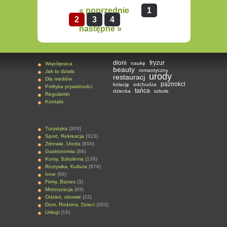
« poprzednie
1
2
3
4
następne »
dłoni
fryzur
naukę
Współpraca
beauty
romantyczny
Jak to działa
urody
restauracj
Dla mediów
paznokci
kolację
odchudza
Polityka prywatności
tańca
dziecka
szkole
Regulamin
Kontakt
Turystyka
(309)
Sport, Rekreacja
(313)
Zdrowie, Uroda
(850)
Gastronomia
(88)
Kursy, Szkolenia
(130)
Rozrywka, Kultura
(976)
Inne
(90)
Firmy, Biznes
(3)
Motoryzacja
(69)
Odzież, obuwie
(12)
Dom, Rodzina, Dzieci
(363)
Usługi
(16)