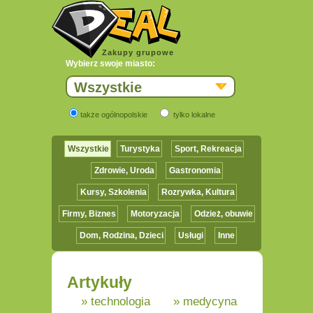
Zakupy grupowe
Wybierz swoje miasto:
Wszystkie
także ogólnopolskie
tylko lokalne
Wszystkie
Turystyka
Sport, Rekreacja
Zdrowie, Uroda
Gastronomia
Kursy, Szkolenia
Rozrywka, Kultura
Firmy, Biznes
Motoryzacja
Odzież, obuwie
Dom, Rodzina, Dzieci
Usługi
Inne
Artykuły
» technologia
» medycyna