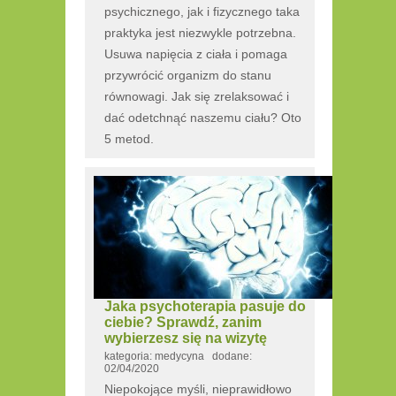
psychicznego, jak i fizycznego taka
praktyka jest niezwykle potrzebna.
Usuwa napięcia z ciała i pomaga
przywrócić organizm do stanu
równowagi. Jak się zrelaksować i
dać odetchnąć naszemu ciału? Oto
5 metod.
Jaka psychoterapia pasuje do
ciebie? Sprawdź, zanim
wybierzesz się na wizytę
kategoria: medycyna dodane:
02/04/2020
Niepokojące myśli, nieprawidłowo