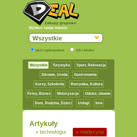
Zakupy grupowe
Wybierz swoje miasto:
Wszystkie
także ogólnopolskie
tylko lokalne
Wszystkie
Turystyka
Sport, Rekreacja
Zdrowie, Uroda
Gastronomia
Kursy, Szkolenia
Rozrywka, Kultura
Firmy, Biznes
Motoryzacja
Odzież, obuwie
Dom, Rodzina, Dzieci
Usługi
Inne
Artykuły
» technologia
» medycyna