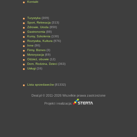
Kontakt
Turystyka
(309)
Sport, Rekreacja
(313)
Zdrowie, Uroda
(850)
Gastronomia
(88)
Kursy, Szkolenia
(130)
Rozrywka, Kultura
(976)
Inne
(90)
Firmy, Biznes
(3)
Motoryzacja
(69)
Odzież, obuwie
(12)
Dom, Rodzina, Dzieci
(363)
Usługi
(16)
Lista sprzedawców
(81332)
Deal.pl © 2011-2026 Wszelkie prawa zastrzeżone
Projekt i realizacja: