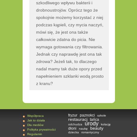
szkodliwego wpływu bakterii i
drobnoustrojów. Oprócz tego że
spokojnie możemy korzystać z niej
podczas kąpieli, czy mycia naczyń,
mówi się, że jest ona także
całkowicie zdatna do picia. Nie
wymaga gotowania czy filtrowania.
Jednak czy naprawdę jest ona tak
zdrowa? Jeżeli tak, to dlaczego
nadal mamy tak duże opory przed
napełnieniem szklanki wodą prosto
z kranu?
fryzur
paznokci
szkole
Współpraca
restauracj
tańca
Jak to działa
urody
odchudza
kolację
Dla mediów
beauty
dłoni
naukę
Polityka prywatności
dziecka
romantyczny
Regulamin